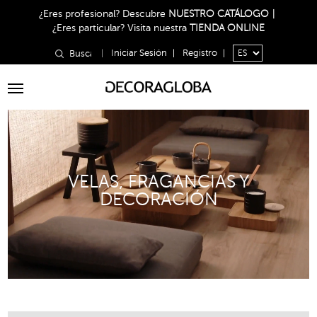
¿Eres profesional?
Descubre
NUESTRO CATÁLOGO
|
¿Eres particular?
Visita nuestra
TIENDA ONLINE
|
Iniciar Sesión
|
Registro
|
Toggle
navigation
VELAS, FRAGANCIAS Y
DECORACIÓN