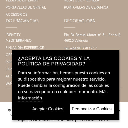
VELAS DE EXTERIOR
VELAS DE CITRONELA
PORTAVELAS DE CRISTAL
PORTAVELAS DE CERÁMICA
ACCESORIOS
DG FRAGANCIAS
DECORAGLOBA
IDENTITY
Pje. Dr. Bartual Moret, nº 5 – Entlo. B
MEDITERRÁNEO
46010 Valencia
FINLANDIA EXPERIENCE
Tel: +34 96 338 17 17
Fax: +34 96 061 30 14
GRECIA EXPERIENCE
¿ACEPTA LAS COOKIES Y LA
info@decoragloba.com
PORTUGAL EXPERIENCE
POLÍTICA DE PRIVACIDAD?
JAPÓN EXPERIENCE
Para su información, hemos puesto cookies en
ÁFRICA EXPERIENCE
su dispositivo para mejorar nuestro servicio.
BAÑO&CUERPO
Puede cambiar la configuración de las cookies
en su navegador en cualquier momento.
Más
información
Aceptar Cookies
Personalizar Cookies
© 2026 Decoragloba - Velas para profesionales y eventos | Fragancias de
hogar. Todos los derechos reservados.
Condiciones de venta
|
Aviso
legal
|
POLÍTICA DE PRIVACIDAD
|
Política de cookies