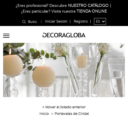
¿Eres profesional?
Descubre
NUESTRO CATÁLOGO
|
¿Eres particular?
Visita nuestra
TIENDA ONLINE
|
Iniciar Sesión
|
Registro
|
Toggle
navigation
< Volver al listado anterior
Inicio
Portavelas de Cristal