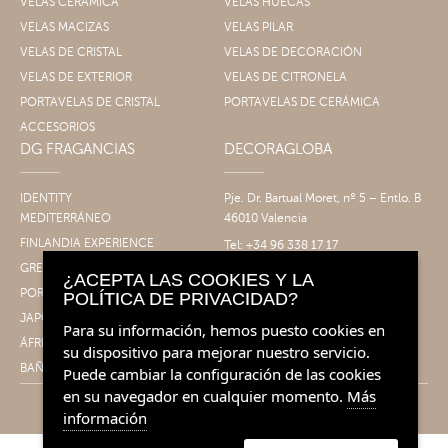
VELAS CERÁMICA
VELAS HUECAS
VELAS MACIZAS
VELAS PILAR
VELAS DE CRISTAL
VELAS DE DECORACIÓN
VELAS DE EXTERIOR
VELAS DE CITRONELA
PORTAVELAS DE CRISTAL
PORTAVELAS DE CERÁMICA
ACCESORIOS
DG FRAGANCIAS
DECORAGLOBA
IDENTITY
Pje. Dr. Bartual Moret, nº 5 – Entlo. B
MEDITERRÁNEO
46010 Valencia
FINLANDIA EXPERIENCE
Tel: +34 96 338 17 17
Fax: +34 96 061 30 14
GRECIA EXPERIENCE
¿ACEPTA LAS COOKIES Y LA
info@decoragloba.com
PORTUGAL EXPERIENCE
POLÍTICA DE PRIVACIDAD?
JAPÓN EXPERIENCE
Para su información, hemos puesto cookies en
ÁFRICA EXPERIENCE
su dispositivo para mejorar nuestro servicio.
BAÑO&CUERPO
Puede cambiar la configuración de las cookies
en su navegador en cualquier momento.
Más
información