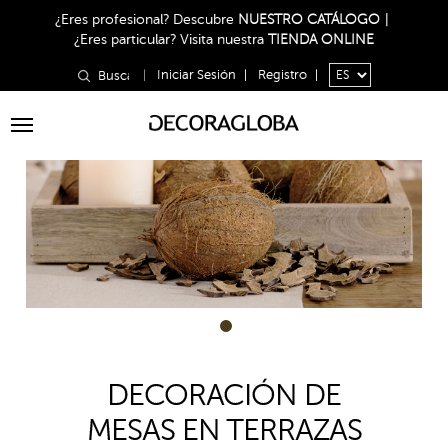
¿Eres profesional?
Descubre
NUESTRO CATÁLOGO
|
¿Eres particular?
Visita nuestra
TIENDA ONLINE
|
Iniciar Sesión
|
Registro
|
Toggle
navigation
1
DECORACIÓN DE
MESAS EN TERRAZAS