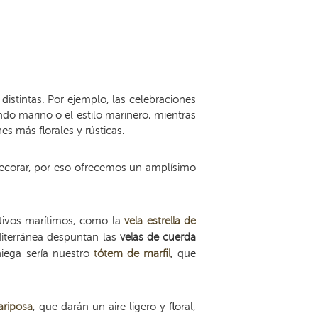
stintas. Por ejemplo, las celebraciones
do marino o el estilo marinero, mientras
s más florales y rústicas.
decorar, por eso ofrecemos un amplísimo
otivos marítimos, como la
vela estrella de
diterránea despuntan las
velas de cuerda
niega sería nuestro
tótem de marfil
, que
riposa
, que darán un aire ligero y floral,