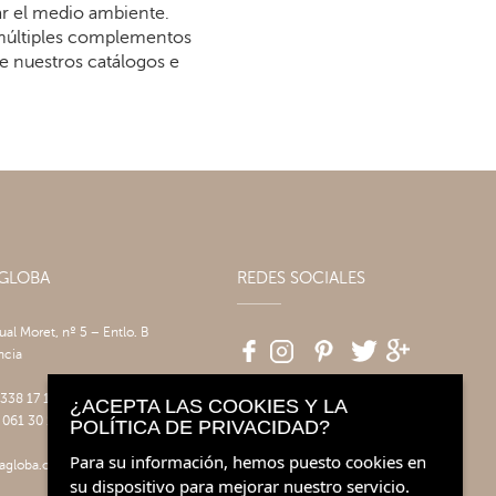
dar el medio ambiente.
 múltiples complementos
re nuestros catálogos e
AGLOBA
REDES SOCIALES
tual Moret, nº 5 – Entlo. B
ncia
 338 17 17
¿ACEPTA LAS COOKIES Y LA
 061 30 14
POLÍTICA DE PRIVACIDAD?
Para su información, hemos puesto cookies en
agloba.com
su dispositivo para mejorar nuestro servicio.