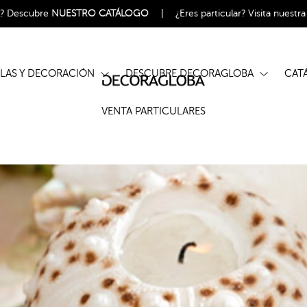
l?
Descubre
NUESTRO CATÁLOGO
|
¿Eres particular?
Visita nuestr
ELAS Y DECORACIÓN
DESCUBRE DECORAGLOBA
CA
VENTA PARTICULARES