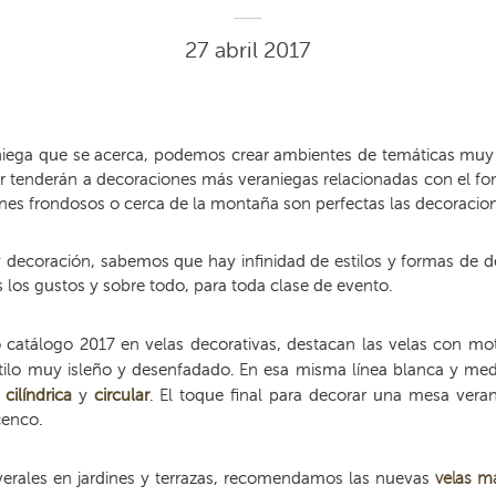
27 abril 2017
niega que se acerca, podemos crear ambientes de temáticas muy di
 tenderán a decoraciones más veraniegas relacionadas con el fon
nes frondosos o cerca de la montaña son perfectas las decoracione
 y decoración, sabemos que hay infinidad de estilos y formas de 
 los gustos y sobre todo, para toda clase de evento.
 catálogo 2017 en velas decorativas, destacan las velas con m
tilo muy isleño y desenfadado. En esa misma línea blanca y me
a
cilíndrica
y
circular
. El toque final para decorar una mesa vera
cenco.
verales en jardines y terrazas, recomendamos las nuevas
velas
ma