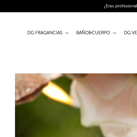
¿Eres profesiona
DG FRAGANCIAS
BAÑO&CUERPO
DG V