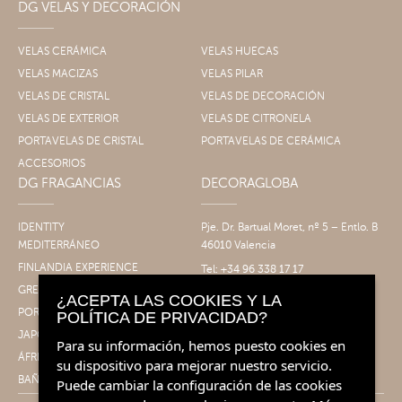
DG VELAS Y DECORACIÓN
VELAS CERÁMICA
VELAS HUECAS
VELAS MACIZAS
VELAS PILAR
VELAS DE CRISTAL
VELAS DE DECORACIÓN
VELAS DE EXTERIOR
VELAS DE CITRONELA
PORTAVELAS DE CRISTAL
PORTAVELAS DE CERÁMICA
ACCESORIOS
DG FRAGANCIAS
DECORAGLOBA
IDENTITY
Pje. Dr. Bartual Moret, nº 5 – Entlo. B
MEDITERRÁNEO
46010 Valencia
FINLANDIA EXPERIENCE
Tel: +34 96 338 17 17
Fax: +34 96 061 30 14
GRECIA EXPERIENCE
¿ACEPTA LAS COOKIES Y LA
info@decoragloba.com
PORTUGAL EXPERIENCE
POLÍTICA DE PRIVACIDAD?
JAPÓN EXPERIENCE
Para su información, hemos puesto cookies en
ÁFRICA EXPERIENCE
su dispositivo para mejorar nuestro servicio.
BAÑO&CUERPO
Puede cambiar la configuración de las cookies