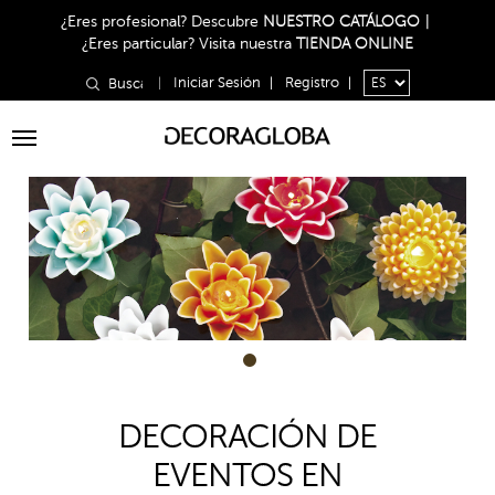
¿Eres profesional?
Descubre
NUESTRO CATÁLOGO
|
¿Eres particular?
Visita nuestra
TIENDA ONLINE
|
Iniciar Sesión
|
Registro
|
Toggle
navigation
1
DECORACIÓN DE
EVENTOS EN