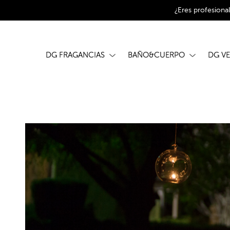
¿Eres profesiona
DG FRAGANCIAS
BAÑO&CUERPO
DG V