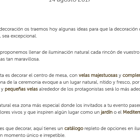
 decoración os traemos hoy algunas ideas para que la decoración 
 sea excepcional.
proponemos llenar de iluminación natural cada rincón de vuestro
as tan maravillosa.
ta es decorar el centro de mesa, con
velas majestuosas
y
complem
na de la ceremonia evoque a un lugar natural, nítido y fresco, po
a y
pequeñas velas
alrededor de los protagonistas será lo más ade
tural esa zona más especial donde los invitados a tu evento pase
olores vivos y que inspiren algún lugar como un
jardín
o el
Mediter
nes que decorar, aquí tienes un
catálogo
repleto de opciones en il
n momento único e irrepetible.