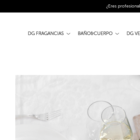
¿Eres profesiona
DG FRAGANCIAS
BAÑO&CUERPO
DG V