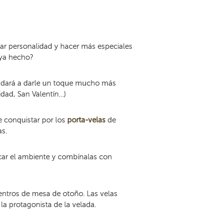
ar personalidad y hacer más especiales
o ya hecho?
ayudará a darle un toque mucho más
idad, San Valentín…)
e conquistar por los
porta-velas
de
as.
scar el ambiente y combínalas con
centros de mesa de otoño. Las velas
la protagonista de la velada.