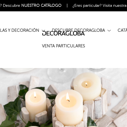
l?
Descubre
NUESTRO CATÁLOGO
|
¿Eres particular?
Visita nuestr
ELAS Y DECORACIÓN
DESCUBRE DECORAGLOBA
CA
VENTA PARTICULARES