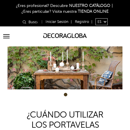
¿Eres profesional?
Descubre
NUESTRO CATÁLOGO
|
¿Eres particular?
Visita nuestra
TIENDA ONLINE
|
Iniciar Sesión
|
Registro
|
Toggle
navigation
1
¿CUÁNDO UTILIZAR
LOS PORTAVELAS