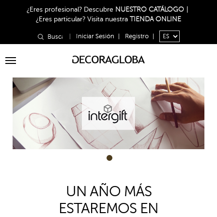
¿Eres profesional?
Descubre
NUESTRO CATÁLOGO
|
¿Eres particular?
Visita nuestra
TIENDA ONLINE
|
Iniciar Sesión
|
Registro
|
Toggle
navigation
1
UN AÑO MÁS
ESTAREMOS EN