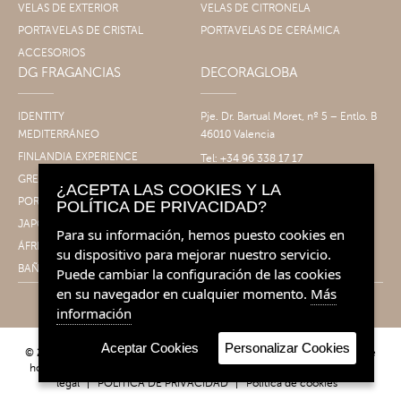
VELAS DE EXTERIOR
VELAS DE CITRONELA
PORTAVELAS DE CRISTAL
PORTAVELAS DE CERÁMICA
ACCESORIOS
DG FRAGANCIAS
DECORAGLOBA
IDENTITY
Pje. Dr. Bartual Moret, nº 5 – Entlo. B
MEDITERRÁNEO
46010 Valencia
FINLANDIA EXPERIENCE
Tel: +34 96 338 17 17
Fax: +34 96 061 30 14
GRECIA EXPERIENCE
¿ACEPTA LAS COOKIES Y LA
info@decoragloba.com
PORTUGAL EXPERIENCE
POLÍTICA DE PRIVACIDAD?
JAPÓN EXPERIENCE
Para su información, hemos puesto cookies en
ÁFRICA EXPERIENCE
su dispositivo para mejorar nuestro servicio.
BAÑO&CUERPO
Puede cambiar la configuración de las cookies
en su navegador en cualquier momento.
Más
información
Aceptar Cookies
Personalizar Cookies
© 2026 Decoragloba - Velas para profesionales y eventos | Fragancias de
hogar. Todos los derechos reservados.
Condiciones de venta
|
Aviso
legal
|
POLÍTICA DE PRIVACIDAD
|
Política de cookies