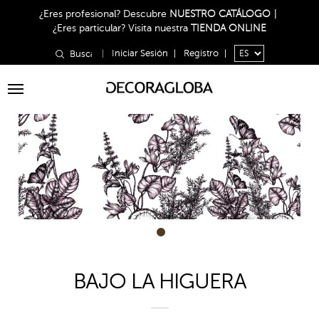
¿Eres profesional?
Descubre
NUESTRO CATÁLOGO
|
¿Eres particular?
Visita nuestra
TIENDA ONLINE
|
Iniciar Sesión
|
Registro
|
Toggle
navigation
1
BAJO LA HIGUERA