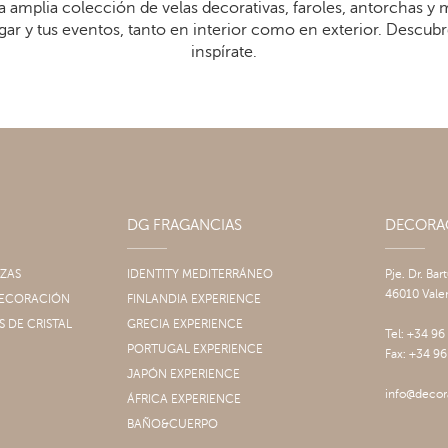
 amplia colección de velas decorativas, faroles, antorchas y
gar y tus eventos, tanto en interior como en exterior. Descub
inspírate.
DG FRAGANCIAS
DECOR
IZAS
IDENTITY MEDITERRÁNEO
Pje. Dr. Bar
46010 Vale
 DECORACIÓN
FINLANDIA EXPERIENCE
S DE CRISTAL
GRECIA EXPERIENCE
Tel: +34 96
PORTUGAL EXPERIENCE
Fax: +34 96
JAPÓN EXPERIENCE
info@decor
ÁFRICA EXPERIENCE
BAÑO&CUERPO