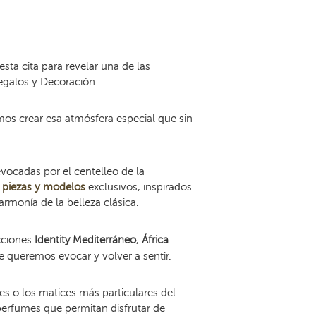
sta cita para revelar una de las
egalos y Decoración.
mos crear esa atmósfera especial que sin
evocadas por el centelleo de la
s
piezas y modelos
exclusivos, inspirados
rmonía de la belleza clásica.
cciones
Identity Mediterráneo
,
África
 queremos evocar y volver a sentir.
s o los matices más particulares del
perfumes
que permitan disfrutar de