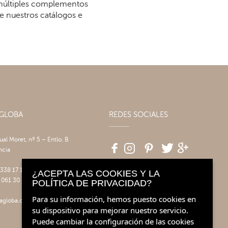
 múltiples complementos
re nuestros catálogos e
AGLOBA
REDES SOCIALES
tual Moret, nº 5 – Entlo. B
ncia
 338 17 17
¿ACEPTA LAS COOKIES Y LA
 061 30 14
POLÍTICA DE PRIVACIDAD?
Para su información, hemos puesto cookies en
agloba.com
su dispositivo para mejorar nuestro servicio.
Puede cambiar la configuración de las cookies