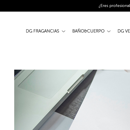
¿Eres profesiona
DG FRAGANCIAS
BAÑO&CUERPO
DG V