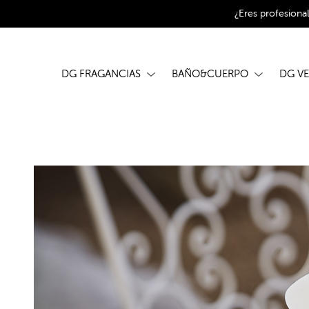
¿Eres profesiona
DG FRAGANCIAS
BAÑO&CUERPO
DG V