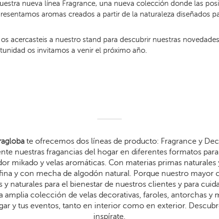
uestra nueva línea Fragrance, una nueva colección donde las posib
resentamos aromas creados a partir de la naturaleza diseñados par
e os acercasteis a nuestro stand para descubrir nuestras novedade
rtunidad os invitamos a venir el próximo año.
agloba
te ofrecemos dos líneas de producto: Fragrance y Dec
te nuestras fragancias del hogar en diferentes formatos para 
dor mikado y velas aromáticas. Con materias primas naturales 
arafina y con mecha de algodón natural. Porque nuestro mayor
 y naturales para el bienestar de nuestros clientes y para cui
 amplia colección de velas decorativas, faroles, antorchas y
gar y tus eventos, tanto en interior como en exterior. Descub
inspírate.