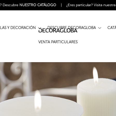
l?
Descubre
NUESTRO CATÁLOGO
|
¿Eres particular?
Visita nuestr
ELAS Y DECORACIÓN
DESCUBRE DECORAGLOBA
CA
VENTA PARTICULARES