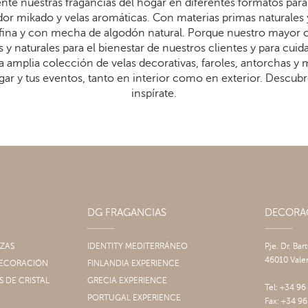
te nuestras fragancias del hogar en diferentes formatos para 
dor mikado y velas aromáticas. Con materias primas naturales 
arafina y con mecha de algodón natural. Porque nuestro mayor
 y naturales para el bienestar de nuestros clientes y para cui
 amplia colección de velas decorativas, faroles, antorchas y
gar y tus eventos, tanto en interior como en exterior. Descub
inspírate.
DG FRAGANCIAS
DECOR
IZAS
IDENTITY MEDITERRÁNEO
Pje. Dr. Bar
46010 Vale
 DECORACIÓN
FINLANDIA EXPERIENCE
S DE CRISTAL
GRECIA EXPERIENCE
Tel: +34 96
PORTUGAL EXPERIENCE
Fax: +34 96