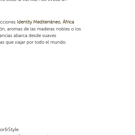
ecciones
Identity Mediterráneo
,
África
pón, aromas de las maderas nobles o los
agancias abarca desde suaves
as que viajar por todo el mundo.
or&Style.