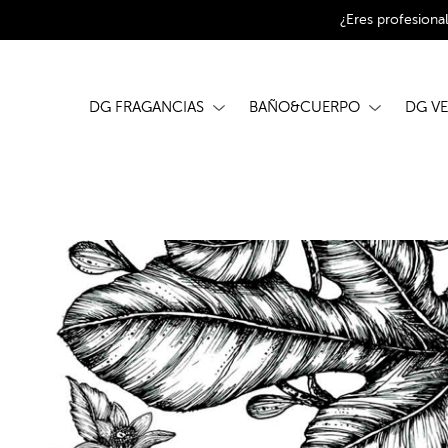
¿Eres profesiona
DG FRAGANCIAS
BAÑO&CUERPO
DG V