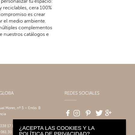
personalizar tu espacio:
y reciclables, cera 100%
 compromiso es crear
dar el medio ambiente.
 múltiples complementos
re nuestros catálogos e
AGLOBA
REDES SOCIALES
tual Moret, nº 5 – Entlo. B
ncia
 338 17 17
¿ACEPTA LAS COOKIES Y LA
 061 30 14
POLÍTICA DE PRIVACIDAD?