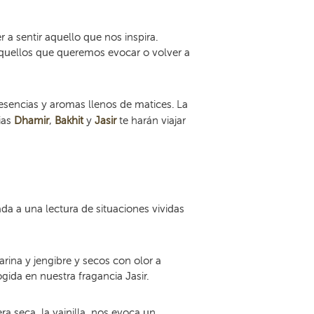
 sentir aquello que nos inspira.
aquellos que queremos evocar o volver a
esencias y aromas llenos de matices. La
cias
Dhamir
,
Bakhit
y
Jasir
te harán viajar
a a una lectura de situaciones vividas
rina y jengibre y secos con olor a
gida en nuestra fragancia Jasir.
era seca, la vainilla, nos evoca un