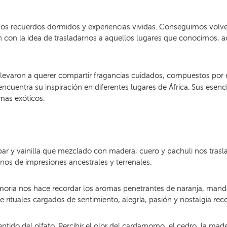
recuerdos dormidos y experiencias vividas. Conseguimos volver a
 con la idea de trasladarnos a aquellos lugares que conocimos, 
 llevaron a querer compartir fragancias cuidados, compuestos por 
 encuentra su inspiración en diferentes lugares de África. Sus esen
mas exóticos.
 y vainilla que mezclado con madera, cuero y pachuli nos traslad
nos de impresiones ancestrales y terrenales.
moria nos hace recordar los aromas penetrantes de naranja, manda
 rituales cargados de sentimiento, alegría, pasión y nostalgia reco
sentido del olfato. Percibir el olor del cardamomo, el cedro, la mad