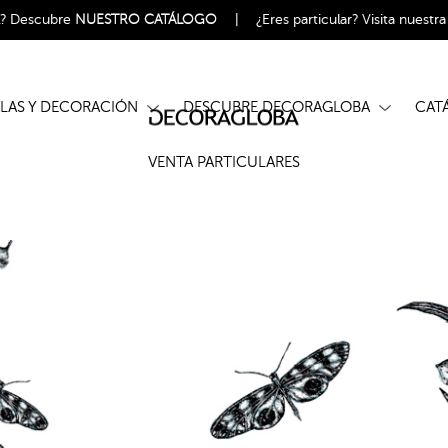
l?
Descubre
NUESTRO CATÁLOGO
|
¿Eres particular?
Visita nuestr
ELAS Y DECORACIÓN
DESCUBRE DECORAGLOBA
CA
VENTA PARTICULARES