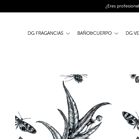
¿Eres profesiona
DG FRAGANCIAS
BAÑO&CUERPO
DG V