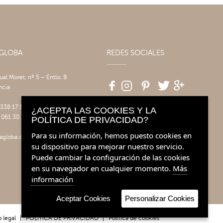
AGLOBA
REDES SOCIALES
tual Moret, nº 5 – Entlo. B
ncia
 338 17 17
¿ACEPTA LAS COOKIES Y LA
 061 30 14
POLÍTICA DE PRIVACIDAD?
Para su información, hemos puesto cookies en
agloba.com
su dispositivo para mejorar nuestro servicio.
Puede cambiar la configuración de las cookies
en su navegador en cualquier momento.
Más
información
Aceptar Cookies
Personalizar Cookies
 legal
|
POLÍTICA DE PRIVACIDAD
|
Política de cookies