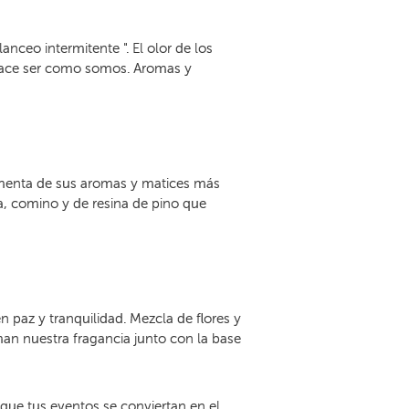
alanceo intermitente ". El olor de los
 hace ser como somos. Aromas y
limenta de sus aromas y matices más
a, comino y de resina de pino que
n paz y tranquilidad. Mezcla de flores y
man nuestra fragancia junto con la base
que tus eventos se conviertan en el