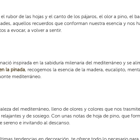
, el rubor de las hojas y el canto de los pájaros, el olor a pino, el b
lidades, aquellos recuerdos que conforman nuestra esencia y nos
 a evocar, a volver a sentir.
nació inspirada en la sabiduría milenaria del mediterráneo y se a
en la pinada
, recogemos la esencia de la madera, eucalipto, ment
monte mediterráneo.
aleza del mediterráneo, lleno de olores y colores que nos trasmite
 relajantes y de sosiego. Con unas notas de hoja de pino, que for
e sereno e invitando al descanso.
ltimas tendencias en decoración, te ofrece todo lo necesario para 