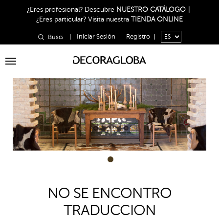
¿Eres profesional?
Descubre
NUESTRO CATÁLOGO
|
¿Eres particular?
Visita nuestra
TIENDA ONLINE
|
Iniciar Sesión
|
Registro
|
Toggle
navigation
1
NO SE ENCONTRO
TRADUCCION