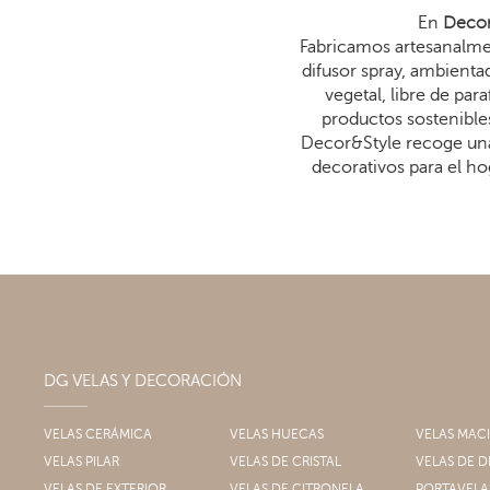
En
Decor
Fabricamos artesanalmen
difusor spray, ambienta
vegetal, libre de p
productos sostenibles
Decor&Style recoge una
decorativos para el ho
DG VELAS Y DECORACIÓN
VELAS CERÁMICA
VELAS HUECAS
VELAS MAC
VELAS PILAR
VELAS DE CRISTAL
VELAS DE
VELAS DE EXTERIOR
VELAS DE CITRONELA
PORTAVELA