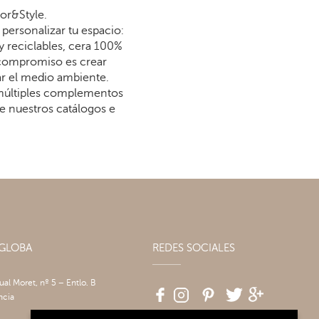
or&Style.
personalizar tu espacio:
y reciclables, cera 100%
 compromiso es crear
dar el medio ambiente.
 múltiples complementos
re nuestros catálogos e
AGLOBA
REDES SOCIALES
tual Moret, nº 5 – Entlo. B
ncia