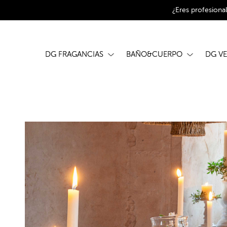
¿Eres profesiona
DG FRAGANCIAS
BAÑO&CUERPO
DG V