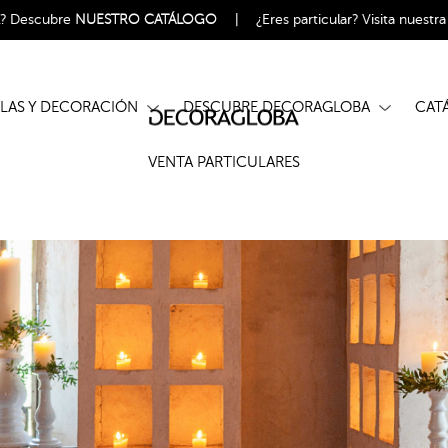
l?
Descubre
NUESTRO CATÁLOGO
|
¿Eres particular?
Visita nuestr
ELAS Y DECORACIÓN
DESCUBRE DECORAGLOBA
CA
VENTA PARTICULARES