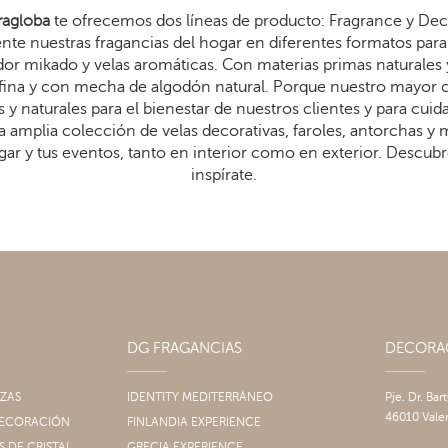
agloba
te ofrecemos dos líneas de producto: Fragrance y Dec
te nuestras fragancias del hogar en diferentes formatos para 
dor mikado y velas aromáticas. Con materias primas naturales 
arafina y con mecha de algodón natural. Porque nuestro mayor
 y naturales para el bienestar de nuestros clientes y para cui
 amplia colección de velas decorativas, faroles, antorchas y
gar y tus eventos, tanto en interior como en exterior. Descub
inspírate.
DG FRAGANCIAS
DECOR
IZAS
IDENTITY MEDITERRÁNEO
Pje. Dr. Bar
46010 Vale
 DECORACIÓN
FINLANDIA EXPERIENCE
S DE CRISTAL
GRECIA EXPERIENCE