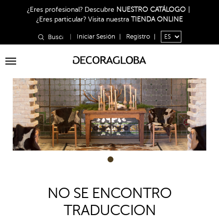
¿Eres profesional?
Descubre
NUESTRO CATÁLOGO
|
¿Eres particular?
Visita nuestra
TIENDA ONLINE
|
Iniciar Sesión
|
Registro
|
Toggle
navigation
1
NO SE ENCONTRO
TRADUCCION