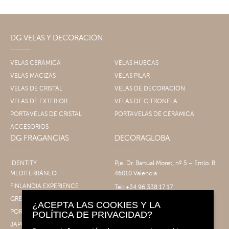
DG VELAS Y DECORACIÓN
VELAS CERÁMICA
VELAS HUECAS
VELAS MACIZAS
VELAS PILAR
VELAS DE CRISTAL
VELAS DE DECORACIÓN
VELAS DE EXTERIOR
VELAS DE CITRONELA
PORTAVELAS DE CRISTAL
PORTAVELAS DE CERÁMICA
ACCESORIOS
DG FRAGANCIAS
DECORAGLOBA
IDENTITY
Pje. Dr. Bartual Moret, nº 5 – Entlo. B
MEDITERRÁNEO
46010 Valencia
FINLANDIA EXPERIENCE
Tel: +34 96 338 17 17
Fax: +34 96 061 30 14
GRECIA EXPERIENCE
¿ACEPTA LAS COOKIES Y LA
info@decoragloba.com
PORTUGAL EXPERIENCE
POLÍTICA DE PRIVACIDAD?
JAPÓN EXPERIENCE