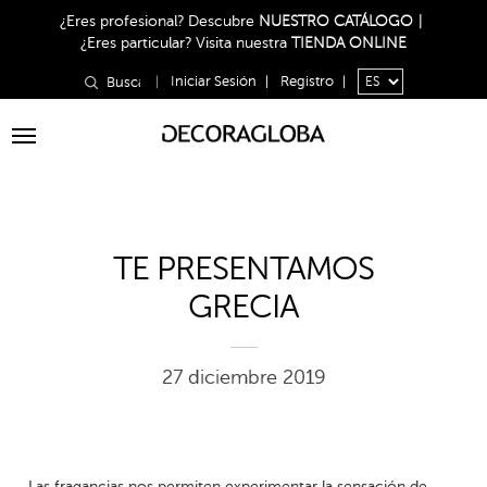
¿Eres profesional?
Descubre
NUESTRO CATÁLOGO
|
¿Eres particular?
Visita nuestra
TIENDA ONLINE
|
Iniciar Sesión
|
Registro
|
Toggle
navigation
TE PRESENTAMOS
GRECIA
27 diciembre 2019
Las fragancias nos permiten experimentar la sensación de