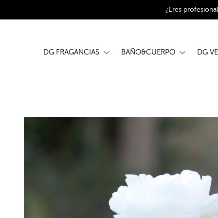
¿Eres profesiona
DG FRAGANCIAS
BAÑO&CUERPO
DG V