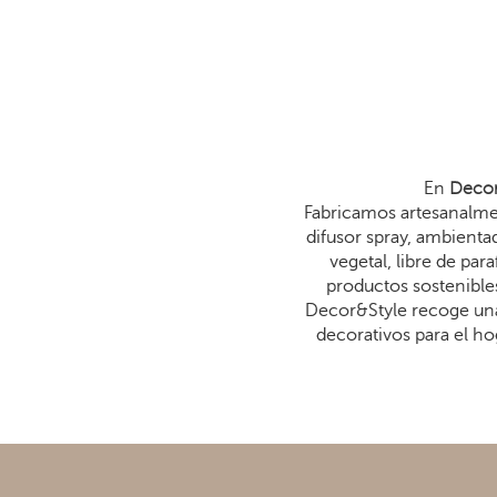
En
Decor
Fabricamos artesanalmen
difusor spray, ambienta
vegetal, libre de p
productos sostenibles
Decor&Style recoge una
decorativos para el ho