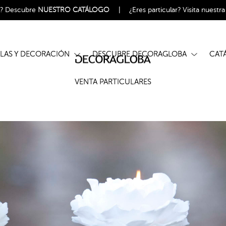
l?
Descubre
NUESTRO CATÁLOGO
|
¿Eres particular?
Visita nuestr
ELAS Y DECORACIÓN
DESCUBRE DECORAGLOBA
CA
VENTA PARTICULARES