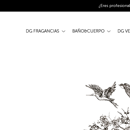
¿Eres profesiona
DG FRAGANCIAS
BAÑO&CUERPO
DG V