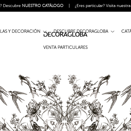
l?
Descubre
NUESTRO CATÁLOGO
|
¿Eres particular?
Visita nuestr
ELAS Y DECORACIÓN
DESCUBRE DECORAGLOBA
CA
VENTA PARTICULARES