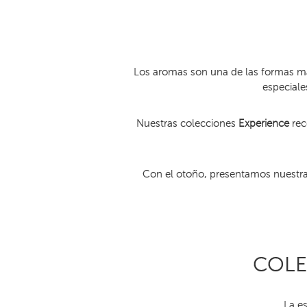
Los aromas son una de las formas má
especiale
Nuestras colecciones
Experienc
e
rec
Con el otoño, presentamos nuestras
COLE
La e