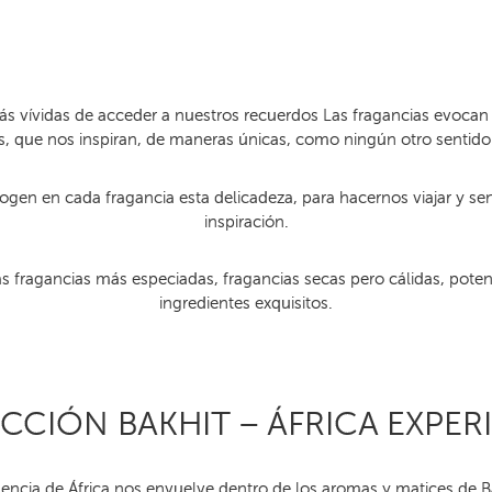
s vívidas de acceder a nuestros recuerdos Las fragancias evoc
s, que nos inspiran, de maneras únicas, como ningún otro sentido
ogen en cada fragancia esta delicadeza, para hacernos viajar y sen
inspiración.
 fragancias más especiadas, fragancias secas pero cálidas, pote
ingredientes exquisitos.
CCIÓN BAKHIT – ÁFRICA EXPER
sencia de África nos envuelve dentro de los aromas y matices de Ba