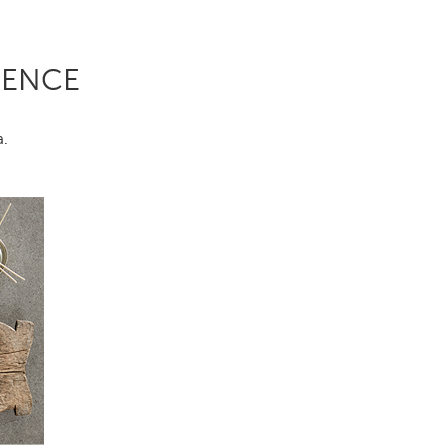
IENCE
a.