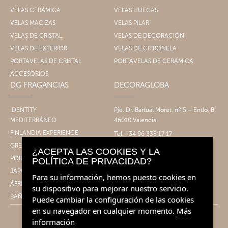
VELAS CERÁMICA
VELAS HUECAS
VELAS MACIZAS
VELAS PILAR
VELAS DE CRISTAL
VELAS DE DECORACIÓN
VELAS DE EXTERIOR
VELAS DE CITRONELA
PORTAVELAS DE CRISTAL
PORTAVELAS DE CERÁMICA
ACCESORIOS
DG FRAGANCIAS
DECORAGLOBA
IDENTITY
Pje. Dr. Bartual Moret, nº 5 – Entlo. B
MEDITERRÁNEO
46010 Valencia
FINLANDIA EXPERIENCE
Tel: +34 96 338 17 17
Fax: +34 96 061 30 14
GRECIA EXPERIENCE
¿ACEPTA LAS COOKIES Y LA
info@decoragloba.com
PORTUGAL EXPERIENCE
POLÍTICA DE PRIVACIDAD?
JAPÓN EXPERIENCE
Para su información, hemos puesto cookies en
ÁFRICA EXPERIENCE
su dispositivo para mejorar nuestro servicio.
BAÑO&CUERPO
Puede cambiar la configuración de las cookies
en su navegador en cualquier momento.
Más
información