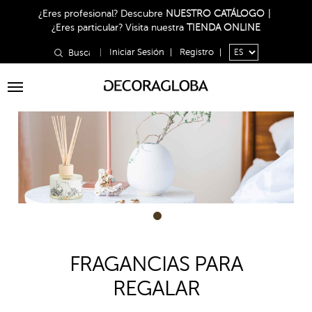
¿Eres profesional?
Descubre
NUESTRO CATÁLOGO
|
¿Eres particular?
Visita nuestra
TIENDA ONLINE
|
Iniciar Sesión
|
Registro
|
Toggle
navigation
1
FRAGANCIAS PARA
REGALAR