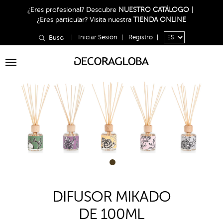
¿Eres profesional?
Descubre
NUESTRO CATÁLOGO
|
¿Eres particular?
Visita nuestra
TIENDA ONLINE
|
Iniciar Sesión
|
Registro
|
Toggle
navigation
1
DIFUSOR MIKADO
DE 100ML