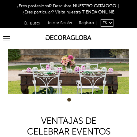
¿Eres profesional?
Descubre
NUESTRO CATÁLOGO
|
¿Eres particular?
Visita nuestra
TIENDA ONLINE
|
Iniciar Sesión
|
Registro
|
Toggle
navigation
1
VENTAJAS DE
CELEBRAR EVENTOS