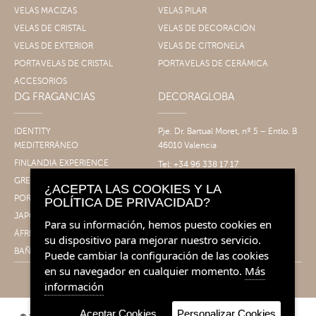
VELAS MACIZAS
VELAS PILAR
VELAS DE CRISTAL
VELAS DE DECORACIÓN
VELAS DE EXTERIOR
VELAS DE CITRONELA
PORTAVELAS DE CRISTAL
PORTAVELAS DE CERÁMICA
ACCESORIOS
DG FRAGANCIAS
DECORAGLOBA
IDENTITY
Pje. Dr. Bartual Moret, nº 5 – Entlo. B
MEDITERRÁNEO
46010 Valencia
FINLANDIA EXPERIENCE
Tel: +34 96 338 17 17
Fax: +34 96 061 30 14
GRECIA EXPERIENCE
¿ACEPTA LAS COOKIES Y LA
info@decoragloba.com
PORTUGAL EXPERIENCE
POLÍTICA DE PRIVACIDAD?
JAPÓN EXPERIENCE
Para su información, hemos puesto cookies en
ÁFRICA EXPERIENCE
su dispositivo para mejorar nuestro servicio.
BAÑO&CUERPO
Puede cambiar la configuración de las cookies
en su navegador en cualquier momento.
Más
información
Aceptar Cookies
Personalizar Cookies