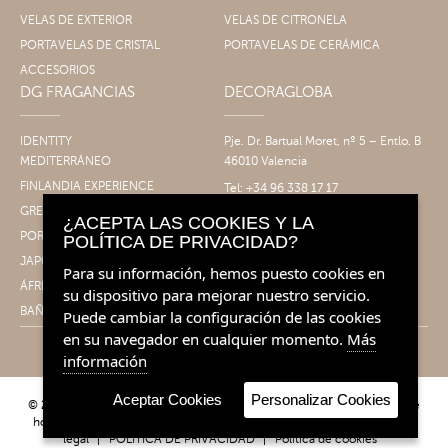
VELAS DE EXTERIOR
VELAS DE CITRONELA
PORTAVELAS DE CRISTAL
PORTAVELAS DE CERÁMICA
ACCESORIOS
DG FRAGANCIAS
DECORAGLOBA
IDENTITY
Pje. Dr. Bartual Moret, nº 5 – Entlo. B
MEDITERRÁNEO
46010 Valencia
FINLANDIA EXPERIENCE
Tel: +34 96 338 17 17
Fax: +34 96 061 30 14
GRECIA EXPERIENCE
¿ACEPTA LAS COOKIES Y LA
info@decoragloba.com
PORTUGAL EXPERIENCE
POLÍTICA DE PRIVACIDAD?
JAPÓN EXPERIENCE
Para su información, hemos puesto cookies en
ÁFRICA EXPERIENCE
su dispositivo para mejorar nuestro servicio.
BAÑO&CUERPO
Puede cambiar la configuración de las cookies
en su navegador en cualquier momento.
Más
información
Aceptar Cookies
Personalizar Cookies
© 2026 Decoragloba - Velas para profesionales y eventos | Fragancias de
hogar. Todos los derechos reservados.
Condiciones de venta
|
Aviso
legal
|
POLÍTICA DE PRIVACIDAD
|
Política de cookies