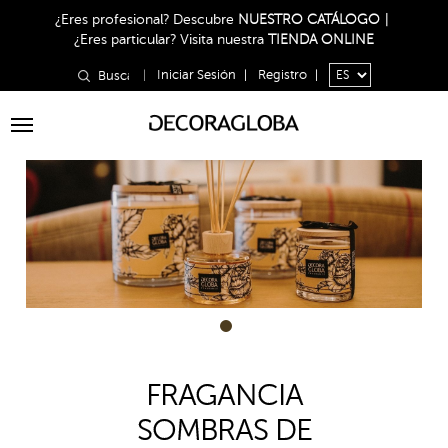
¿Eres profesional?
Descubre
NUESTRO CATÁLOGO
|
¿Eres particular?
Visita nuestra
TIENDA ONLINE
|
Iniciar Sesión
|
Registro
|
Toggle
navigation
1
FRAGANCIA
SOMBRAS DE