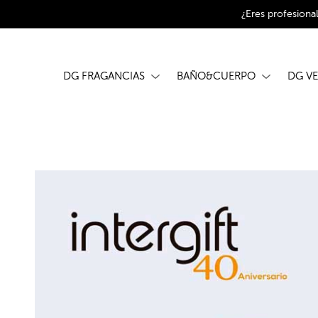
¿Eres profesiona
DG FRAGANCIAS
BAÑO&CUERPO
DG V