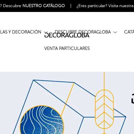
l?
Descubre
NUESTRO CATÁLOGO
|
¿Eres particular?
Visita nuestr
ELAS Y DECORACIÓN
DESCUBRE DECORAGLOBA
CA
VENTA PARTICULARES