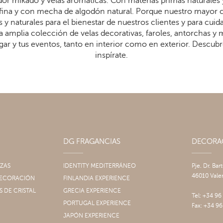
dor mikado y velas aromáticas. Con materias primas naturales 
arafina y con mecha de algodón natural. Porque nuestro mayor
 y naturales para el bienestar de nuestros clientes y para cui
 amplia colección de velas decorativas, faroles, antorchas y
gar y tus eventos, tanto en interior como en exterior. Descub
inspírate.
DG FRAGANCIAS
DECOR
IZAS
IDENTITY MEDITERRÁNEO
Pje. Dr. Bar
46010 Vale
 DECORACIÓN
FINLANDIA EXPERIENCE
S DE CRISTAL
GRECIA EXPERIENCE
Tel: +34 96
PORTUGAL EXPERIENCE
Fax: +34 96
JAPÓN EXPERIENCE