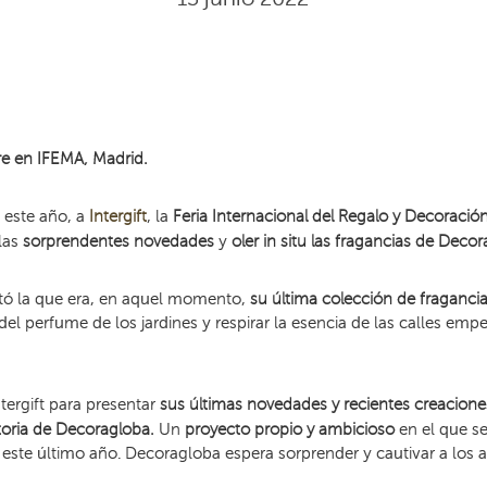
bre en IFEMA, Madrid.
 este año, a
Intergift
, la
Feria Internacional del Regalo y Decoració
las
sorprendentes novedades
y
oler in situ las fragancias de Deco
tó la que era, en aquel momento,
su última colección de fraganci
 del perfume de los jardines y respirar la esencia de las calles e
ntergift para presentar
sus últimas novedades y recientes creacione
toria de Decoragloba.
Un
proyecto propio y ambicioso
en el que s
 este último año. Decoragloba espera sorprender y cautivar a los 