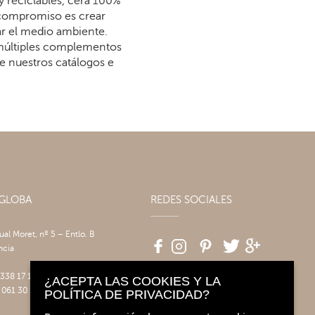
y reciclables, cera 100%
 compromiso es crear
dar el medio ambiente.
 múltiples complementos
re nuestros catálogos e
AGLOBA
REDES SOCIALES
tual Moret, nº 5 – Entlo. B
ncia
 338 17 17
¿ACEPTA LAS COOKIES Y LA
 061 30 14
POLÍTICA DE PRIVACIDAD?