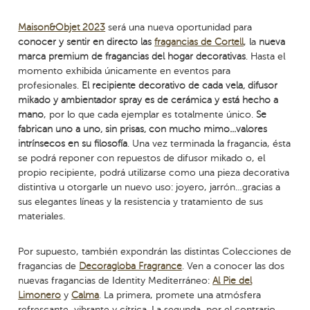
Maison&Objet 2023
será una nueva oportunidad para
conocer y sentir en directo las
fragancias de Cortell
, la
nueva
marca premium de fragancias del hogar decorativas
. Hasta el
momento exhibida únicamente en eventos para
profesionales.
El recipiente decorativo de cada vela, difusor
mikado y ambientador spray es de cerámica y está hecho a
mano
, por lo que cada ejemplar es totalmente único.
Se
fabrican uno a uno, sin prisas, con mucho mimo…valores
intrínsecos en su filosofía
. Una vez terminada la fragancia, ésta
se podrá reponer con repuestos de difusor mikado o, el
propio recipiente, podrá utilizarse como una pieza decorativa
distintiva u otorgarle un nuevo uso: joyero, jarrón…gracias a
sus elegantes líneas y la resistencia y tratamiento de sus
materiales.
Por supuesto, también expondrán las distintas Colecciones de
fragancias de
Decoragloba Fragrance
. Ven a conocer las dos
nuevas fragancias de Identity Mediterráneo:
Al Pie del
Limonero
y
Calma
. La primera, promete una atmósfera
refrescante, vibrante y cítrica. La segunda, por el contrario,