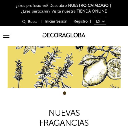
¿Eres profesional?
Descubre
NUESTRO CATÁLOGO
|
¿Eres particular?
Visita nuestra
TIENDA ONLINE
|
Iniciar Sesión
|
Registro
|
Toggle
navigation
1
NUEVAS
FRAGANCIAS