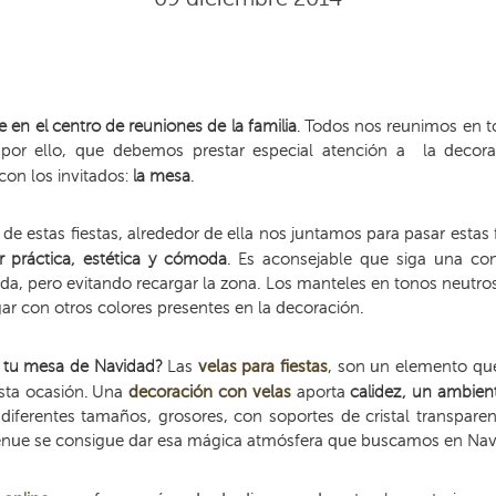
 en el centro de reuniones de la familia
. Todos nos reunimos en to
s por ello, que debemos prestar especial atención a la dec
on los invitados:
la mesa
.
e estas fiestas, alrededor de ella nos juntamos para pasar estas fi
er práctica, estética y cómoda
. Es aconsejable que siga una con
ada, pero evitando recargar la zona. Los manteles en tonos neutro
ar con otros colores presentes en la decoración.
 tu mesa de Navidad?
Las
velas para fiestas
, son un elemento qu
sta ocasión. Una
decoración con velas
aporta
calidez, un ambient
e diferentes tamaños, grosores, con soportes de cristal transpare
tenue se consigue dar esa mágica atmósfera que buscamos en Nav