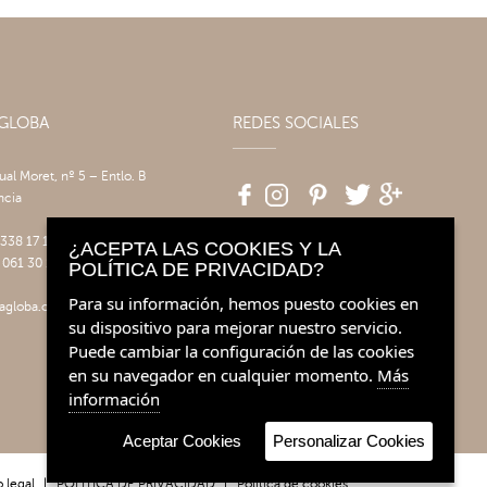
AGLOBA
REDES SOCIALES
tual Moret, nº 5 – Entlo. B
ncia
 338 17 17
¿ACEPTA LAS COOKIES Y LA
 061 30 14
POLÍTICA DE PRIVACIDAD?
Para su información, hemos puesto cookies en
agloba.com
su dispositivo para mejorar nuestro servicio.
Puede cambiar la configuración de las cookies
en su navegador en cualquier momento.
Más
información
Aceptar Cookies
Personalizar Cookies
 legal
|
POLÍTICA DE PRIVACIDAD
|
Política de cookies