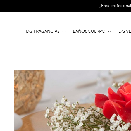
¿Eres profesiona
DG FRAGANCIAS
BAÑO&CUERPO
DG V