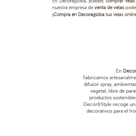
En Decoragloba, puedes
comprar velas
nuestra empresa de
venta de velas
podem
¡Compra en Decoragloba tus
velas onlin
En
Decor
Fabricamos artesanalmen
difusor spray, ambienta
vegetal, libre de p
productos sostenibles
Decor&Style recoge una
decorativos para el ho