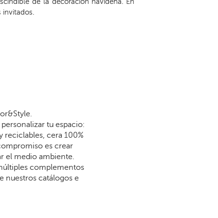
cindible de la decoración navideña. En
invitados.
or&Style.
personalizar tu espacio:
y reciclables, cera 100%
 compromiso es crear
dar el medio ambiente.
 múltiples complementos
re nuestros catálogos e