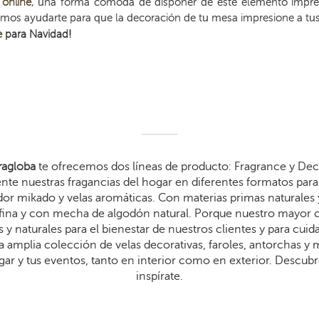
 online
, una forma cómoda de disponer de este elemento impres
os ayudarte para que la decoración de tu mesa impresione a tus 
e
para Navidad!
agloba
te ofrecemos dos líneas de producto: Fragrance y Dec
te nuestras fragancias del hogar en diferentes formatos para 
dor mikado y velas aromáticas. Con materias primas naturales 
arafina y con mecha de algodón natural. Porque nuestro mayor
 y naturales para el bienestar de nuestros clientes y para cui
 amplia colección de velas decorativas, faroles, antorchas y
gar y tus eventos, tanto en interior como en exterior. Descub
inspírate.