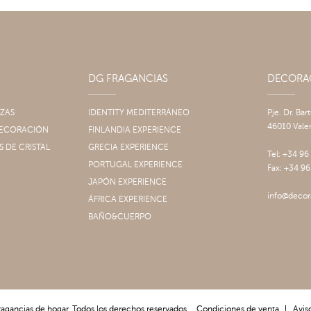
DG FRAGANCIAS
DECOR
IZAS
IDENTITY MEDITERRÁNEO
Pje. Dr. Bar
46010 Vale
 DECORACIÓN
FINLANDIA EXPERIENCE
S DE CRISTAL
GRECIA EXPERIENCE
Tel: +34 96
PORTUGAL EXPERIENCE
Fax: +34 96
JAPÓN EXPERIENCE
info@decor
ÁFRICA EXPERIENCE
BAÑO&CUERPO
ragancias de hogar. Todos los derechos reservados.
Condiciones de venta
|
Aviso