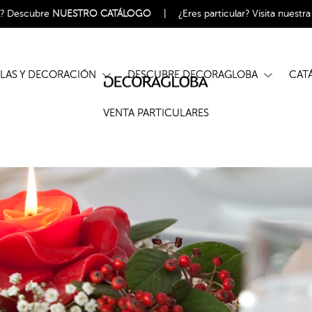
l?
Descubre
NUESTRO CATÁLOGO
|
¿Eres particular?
Visita nuestr
ELAS Y DECORACIÓN
DESCUBRE DECORAGLOBA
CA
VENTA PARTICULARES