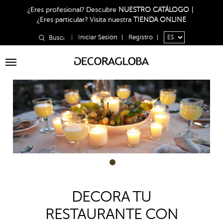
¿Eres profesional?
Descubre
NUESTRO CATÁLOGO
|
¿Eres particular?
Visita nuestra
TIENDA ONLINE
|
Iniciar Sesión
|
Registro
|
Toggle
navigation
1
DECORA TU
RESTAURANTE CON