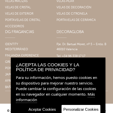
VELAS MACIZAS
VELAS PILAR
VELAS DE CRISTAL
VELAS DE DECORACIÓN
VELAS DE EXTERIOR
VELAS DE CITRONELA
PORTAVELAS DE CRISTAL
PORTAVELAS DE CERÁMICA
ACCESORIOS
DG FRAGANCIAS
DECORAGLOBA
IDENTITY
Pje. Dr. Bartual Moret, nº 5 – Entlo. B
MEDITERRÁNEO
46010 Valencia
FINLANDIA EXPERIENCE
Tel: +34 96 338 17 17
Fax: +34 96 061 30 14
GRECIA EXPERIENCE
¿ACEPTA LAS COOKIES Y LA
info@decoragloba.com
PORTUGAL EXPERIENCE
POLÍTICA DE PRIVACIDAD?
JAPÓN EXPERIENCE
Para su información, hemos puesto cookies en
ÁFRICA EXPERIENCE
su dispositivo para mejorar nuestro servicio.
BAÑO&CUERPO
Puede cambiar la configuración de las cookies
en su navegador en cualquier momento.
Más
información
Aceptar Cookies
Personalizar Cookies
© 2026 Decoragloba - Velas para profesionales y eventos | Fragancias de