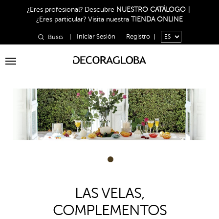
¿Eres profesional?
Descubre
NUESTRO CATÁLOGO
|
¿Eres particular?
Visita nuestra
TIENDA ONLINE
|
Iniciar Sesión
|
Registro
|
Toggle
navigation
1
LAS VELAS,
COMPLEMENTOS