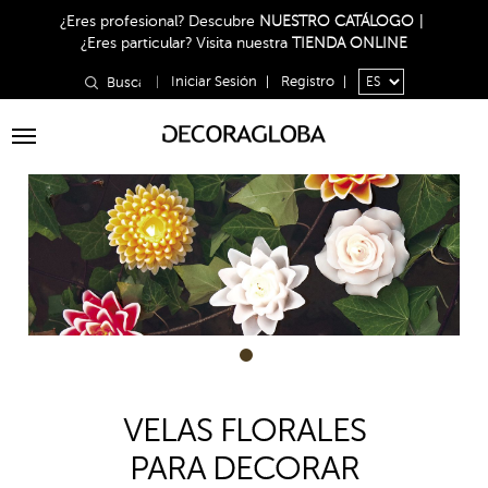
¿Eres profesional?
Descubre
NUESTRO CATÁLOGO
|
¿Eres particular?
Visita nuestra
TIENDA ONLINE
|
Iniciar Sesión
|
Registro
|
Toggle
navigation
1
VELAS FLORALES
PARA DECORAR