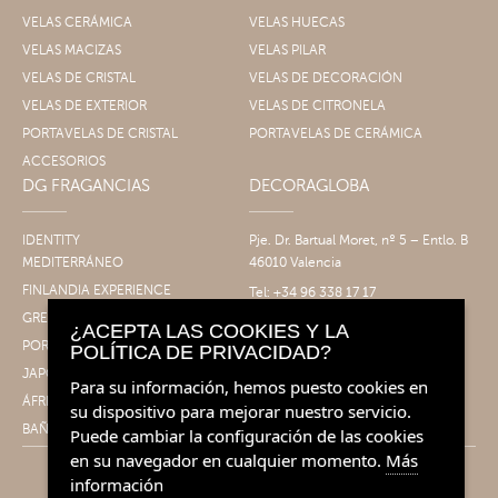
VELAS CERÁMICA
VELAS HUECAS
VELAS MACIZAS
VELAS PILAR
VELAS DE CRISTAL
VELAS DE DECORACIÓN
VELAS DE EXTERIOR
VELAS DE CITRONELA
PORTAVELAS DE CRISTAL
PORTAVELAS DE CERÁMICA
ACCESORIOS
DG FRAGANCIAS
DECORAGLOBA
IDENTITY
Pje. Dr. Bartual Moret, nº 5 – Entlo. B
MEDITERRÁNEO
46010 Valencia
FINLANDIA EXPERIENCE
Tel: +34 96 338 17 17
Fax: +34 96 061 30 14
GRECIA EXPERIENCE
¿ACEPTA LAS COOKIES Y LA
info@decoragloba.com
PORTUGAL EXPERIENCE
POLÍTICA DE PRIVACIDAD?
JAPÓN EXPERIENCE
Para su información, hemos puesto cookies en
ÁFRICA EXPERIENCE
su dispositivo para mejorar nuestro servicio.
BAÑO&CUERPO
Puede cambiar la configuración de las cookies
en su navegador en cualquier momento.
Más
información