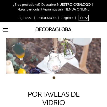
¿Eres profesional?
Descubre
NUESTRO CATÁLOGO
|
¿Eres particular?
Visita nuestra
TIENDA ONLINE
|
Iniciar Sesión
|
Registro
|
Toggle
navigation
1
PORTAVELAS DE
VIDRIO