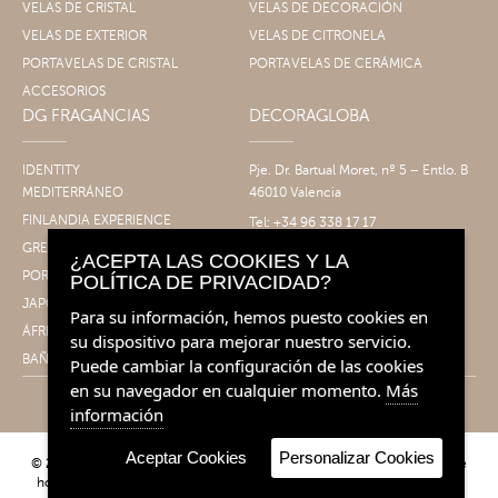
VELAS DE CRISTAL
VELAS DE DECORACIÓN
VELAS DE EXTERIOR
VELAS DE CITRONELA
PORTAVELAS DE CRISTAL
PORTAVELAS DE CERÁMICA
ACCESORIOS
DG FRAGANCIAS
DECORAGLOBA
IDENTITY
Pje. Dr. Bartual Moret, nº 5 – Entlo. B
MEDITERRÁNEO
46010 Valencia
FINLANDIA EXPERIENCE
Tel: +34 96 338 17 17
Fax: +34 96 061 30 14
GRECIA EXPERIENCE
¿ACEPTA LAS COOKIES Y LA
info@decoragloba.com
PORTUGAL EXPERIENCE
POLÍTICA DE PRIVACIDAD?
JAPÓN EXPERIENCE
Para su información, hemos puesto cookies en
ÁFRICA EXPERIENCE
su dispositivo para mejorar nuestro servicio.
BAÑO&CUERPO
Puede cambiar la configuración de las cookies
en su navegador en cualquier momento.
Más
información
Aceptar Cookies
Personalizar Cookies
© 2026 Decoragloba - Velas para profesionales y eventos | Fragancias de
hogar. Todos los derechos reservados.
Condiciones de venta
|
Aviso