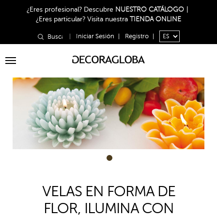
¿Eres profesional?
Descubre
NUESTRO CATÁLOGO
|
¿Eres particular?
Visita nuestra
TIENDA ONLINE
|
Iniciar Sesión
|
Registro
|
Toggle
navigation
1
VELAS EN FORMA DE
FLOR, ILUMINA CON