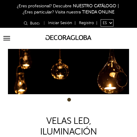
¿Eres profesional?
Descubre
NUESTRO CATÁLOGO
|
¿Eres particular?
Visita nuestra
TIENDA ONLINE
|
Iniciar Sesión
|
Registro
|
Toggle
navigation
1
VELAS LED,
ILUMINACIÓN