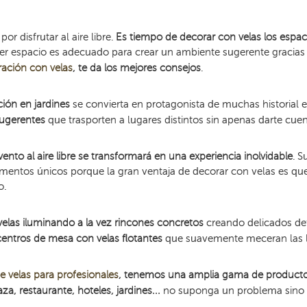
r disfrutar al aire libre.
Es tiempo de decorar con velas los espaci
uier espacio es adecuado para crear un ambiente sugerente gracias 
ación con velas
, te da los mejores consejos
.
ión en jardines
se convierta en protagonista de muchas historial 
sugerentes
que trasporten a lugares distintos sin apenas darte cue
ento al aire libre se transformará en una experiencia inolvidable
. S
omentos únicos porque la gran ventaja de decorar con velas es que
o.
elas iluminando a la vez rincones concretos
creando delicados det
centros de mesa con velas flotantes
que suavemente meceran las l
e velas para profesionales
, tenemos una amplia gama de producto
za, restaurante, hoteles, jardines...
no suponga un problema sino t