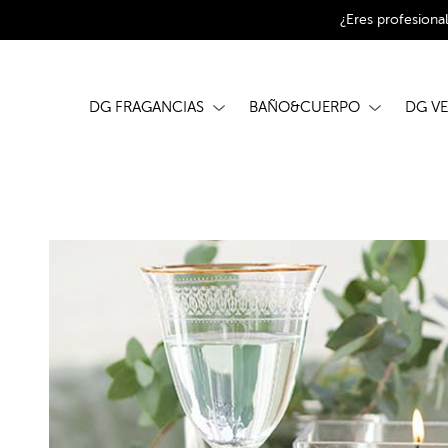
¿Eres profesiona
DG FRAGANCIAS
BAÑO&CUERPO
DG V