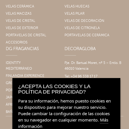
VELAS CERÁMICA
VELAS HUECAS
VELAS MACIZAS
VELAS PILAR
VELAS DE CRISTAL
VELAS DE DECORACIÓN
VELAS DE EXTERIOR
VELAS DE CITRONELA
PORTAVELAS DE CRISTAL
PORTAVELAS DE CERÁMICA
ACCESORIOS
DG FRAGANCIAS
DECORAGLOBA
IDENTITY
Pje. Dr. Bartual Moret, nº 5 – Entlo. B
MEDITERRÁNEO
46010 Valencia
FINLANDIA EXPERIENCE
Tel: +34 96 338 17 17
Fax: +34 96 061 30 14
GRECIA EXPERIENCE
¿ACEPTA LAS COOKIES Y LA
info@decoragloba.com
PORTUGAL EXPERIENCE
POLÍTICA DE PRIVACIDAD?
JAPÓN EXPERIENCE
Para su información, hemos puesto cookies en
ÁFRICA EXPERIENCE
su dispositivo para mejorar nuestro servicio.
BAÑO&CUERPO
Puede cambiar la configuración de las cookies
en su navegador en cualquier momento.
Más
información