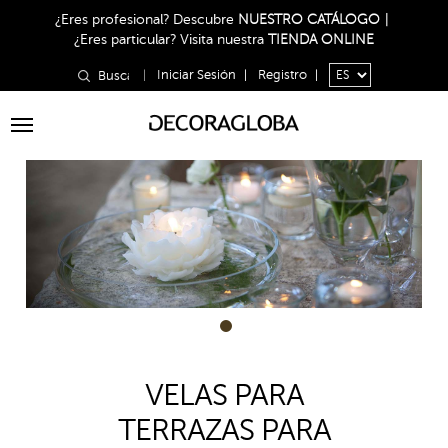
¿Eres profesional?
Descubre
NUESTRO CATÁLOGO
|
¿Eres particular?
Visita nuestra
TIENDA ONLINE
|
Iniciar Sesión
|
Registro
|
Toggle
navigation
1
VELAS PARA
TERRAZAS PARA