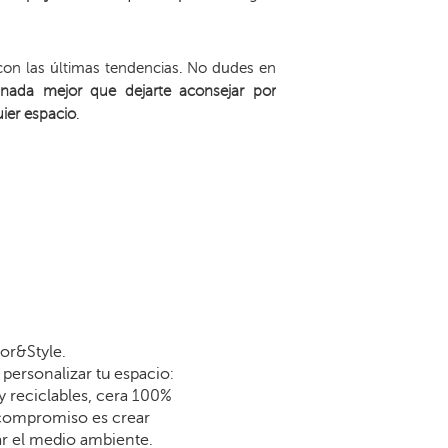
con las últimas tendencias. No dudes en
ada mejor que dejarte aconsejar por
ier espacio
.
or&Style.
personalizar tu espacio:
y reciclables, cera 100%
 compromiso es crear
dar el medio ambiente.