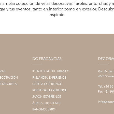
 amplia colección de velas decorativas, faroles, antorchas y
gar y tus eventos, tanto en interior como en exterior. Descub
inspírate.
DG FRAGANCIAS
DECOR
IZAS
IDENTITY MEDITERRÁNEO
Pje. Dr. Bar
46010 Vale
 DECORACIÓN
FINLANDIA EXPERIENCE
S DE CRISTAL
GRECIA EXPERIENCE
Tel: +34 96
PORTUGAL EXPERIENCE
Fax: +34 96
JAPÓN EXPERIENCE
info@decor
ÁFRICA EXPERIENCE
BAÑO&CUERPO