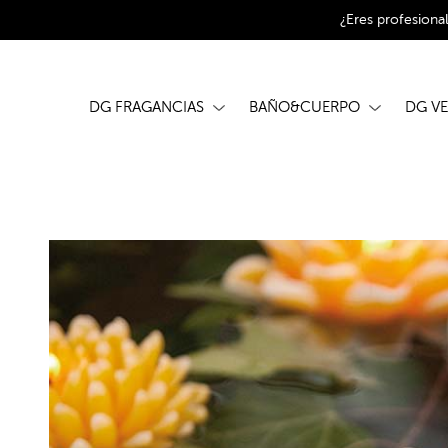
¿Eres profesiona
DG FRAGANCIAS
BAÑO&CUERPO
DG V