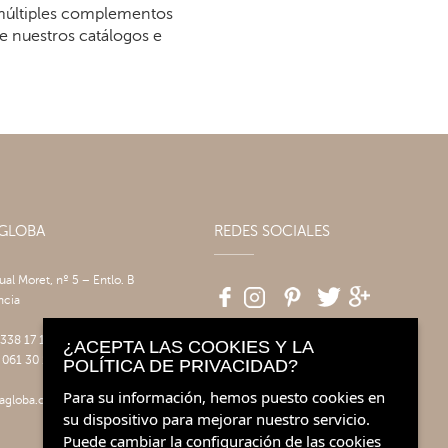
 múltiples complementos
re nuestros catálogos e
AGLOBA
REDES SOCIALES
tual Moret, nº 5 – Entlo. B
ncia
 338 17 17
¿ACEPTA LAS COOKIES Y LA
 061 30 14
POLÍTICA DE PRIVACIDAD?
Para su información, hemos puesto cookies en
agloba.com
su dispositivo para mejorar nuestro servicio.
Puede cambiar la configuración de las cookies