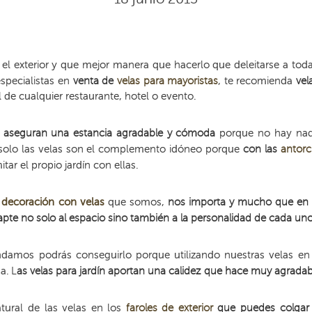
 el exterior y que mejor manera que hacerlo que deleitarse a to
especialistas en
venta de
velas para mayoristas
, te recomienda
vel
 de cualquier restaurante, hotel o evento.
te aseguran una estancia agradable y cómoda
porque no hay nada 
no solo las velas son el complemento idóneo porque
con las
antor
itar el propio jardín con ellas.
n
decoración con velas
que somos,
nos importa y mucho que en c
pte no solo al espacio sino también a la personalidad de cada un
amos podrás conseguirlo porque utilizando nuestras velas en 
a. L
as velas para jardín
aportan una calidez que hace muy agradable
tural de las velas en los
faroles de exterior
que puedes colgar o