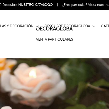
l?
Descubre
NUESTRO CATÁLOGO
|
¿Eres particular?
Visita nuestr
ELAS Y DECORACIÓN
DESCUBRE DECORAGLOBA
CA
VENTA PARTICULARES