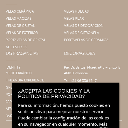
VELAS CERÁMICA
VELAS HUECAS
VELAS MACIZAS
VELAS PILAR
VELAS DE CRISTAL
VELAS DE DECORACIÓN
VELAS DE EXTERIOR
VELAS DE CITRONELA
PORTAVELAS DE CRISTAL
PORTAVELAS DE CERÁMICA
ACCESORIOS
DG FRAGANCIAS
DECORAGLOBA
IDENTITY
Pje. Dr. Bartual Moret, nº 5 – Entlo. B
MEDITERRÁNEO
46010 Valencia
FINLANDIA EXPERIENCE
Tel: +34 96 338 17 17
Fax: +34 96 061 30 14
GRECIA EXPERIENCE
¿ACEPTA LAS COOKIES Y LA
info@decoragloba.com
PORTUGAL EXPERIENCE
POLÍTICA DE PRIVACIDAD?
JAPÓN EXPERIENCE
Para su información, hemos puesto cookies en
ÁFRICA EXPERIENCE
su dispositivo para mejorar nuestro servicio.
BAÑO&CUERPO
Puede cambiar la configuración de las cookies
en su navegador en cualquier momento.
Más