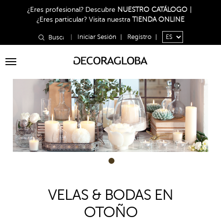
¿Eres profesional?
Descubre
NUESTRO CATÁLOGO
|
¿Eres particular?
Visita nuestra
TIENDA ONLINE
|
Iniciar Sesión
|
Registro
|
Toggle
navigation
1
VELAS & BODAS EN
OTOÑO