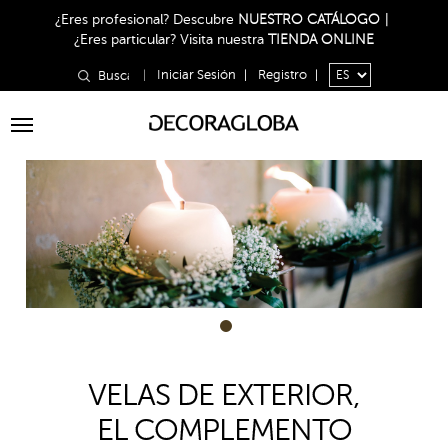
¿Eres profesional?
Descubre
NUESTRO CATÁLOGO
|
¿Eres particular?
Visita nuestra
TIENDA ONLINE
|
Iniciar Sesión
|
Registro
|
Toggle
navigation
1
VELAS DE EXTERIOR,
EL COMPLEMENTO