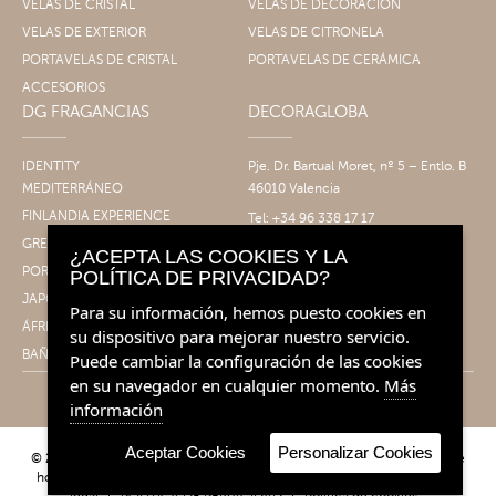
VELAS DE CRISTAL
VELAS DE DECORACIÓN
VELAS DE EXTERIOR
VELAS DE CITRONELA
PORTAVELAS DE CRISTAL
PORTAVELAS DE CERÁMICA
ACCESORIOS
DG FRAGANCIAS
DECORAGLOBA
IDENTITY
Pje. Dr. Bartual Moret, nº 5 – Entlo. B
MEDITERRÁNEO
46010 Valencia
FINLANDIA EXPERIENCE
Tel: +34 96 338 17 17
Fax: +34 96 061 30 14
GRECIA EXPERIENCE
¿ACEPTA LAS COOKIES Y LA
info@decoragloba.com
PORTUGAL EXPERIENCE
POLÍTICA DE PRIVACIDAD?
JAPÓN EXPERIENCE
Para su información, hemos puesto cookies en
ÁFRICA EXPERIENCE
su dispositivo para mejorar nuestro servicio.
BAÑO&CUERPO
Puede cambiar la configuración de las cookies
en su navegador en cualquier momento.
Más
información
Aceptar Cookies
Personalizar Cookies
© 2026 Decoragloba - Velas para profesionales y eventos | Fragancias de
hogar. Todos los derechos reservados.
Condiciones de venta
|
Aviso
legal
|
POLÍTICA DE PRIVACIDAD
|
Política de cookies