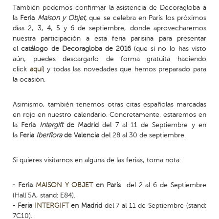
También podemos confirmar la asistencia de Decoragloba a
la
Feria
Maison y Objet,
que se celebra en París los próximos
días 2, 3, 4, 5 y 6 de septiembre, donde aprovecharemos
nuestra participación a esta feria parisina para presentar
el
catálogo de Decoragloba de 2016
(que si no lo has visto
aún, puedes descargarlo de forma gratuita haciendo
click
aquí
) y todas las novedades que hemos preparado para
la ocasión.
Asimismo, también tenemos otras citas españolas marcadas
en rojo en nuestro calendario. Concretamente, estaremos en
la
Feria
Intergift
de Madrid
del 7 al 11 de Septiembre y en
la
Feria
Iberflora
de Valencia
del 28 al 30 de septiembre.
Si quieres visitarnos en alguna de las ferias, toma nota:
- Feria
MAISON Y OBJET
en París
del 2 al 6 de Septiembre
(Hall 5A, stand: E84).
- Feria
INTERGIFT
en Madrid
del 7 al 11 de Septiembre (stand:
7C10).