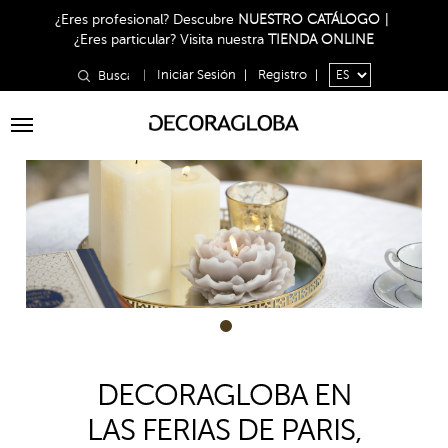
¿Eres profesional?
Descubre
NUESTRO CATÁLOGO
|
¿Eres particular?
Visita nuestra
TIENDA ONLINE
|
Iniciar Sesión
|
Registro
|
Toggle
navigation
1
DECORAGLOBA EN
LAS FERIAS DE PARIS,