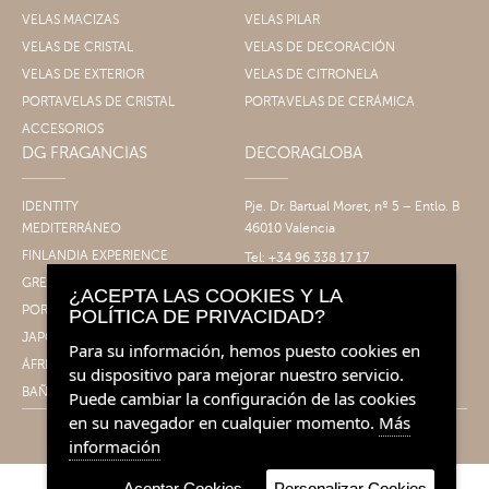
VELAS MACIZAS
VELAS PILAR
VELAS DE CRISTAL
VELAS DE DECORACIÓN
VELAS DE EXTERIOR
VELAS DE CITRONELA
PORTAVELAS DE CRISTAL
PORTAVELAS DE CERÁMICA
ACCESORIOS
DG FRAGANCIAS
DECORAGLOBA
IDENTITY
Pje. Dr. Bartual Moret, nº 5 – Entlo. B
MEDITERRÁNEO
46010 Valencia
FINLANDIA EXPERIENCE
Tel: +34 96 338 17 17
Fax: +34 96 061 30 14
GRECIA EXPERIENCE
¿ACEPTA LAS COOKIES Y LA
info@decoragloba.com
PORTUGAL EXPERIENCE
POLÍTICA DE PRIVACIDAD?
JAPÓN EXPERIENCE
Para su información, hemos puesto cookies en
ÁFRICA EXPERIENCE
su dispositivo para mejorar nuestro servicio.
BAÑO&CUERPO
Puede cambiar la configuración de las cookies
en su navegador en cualquier momento.
Más
información
Aceptar Cookies
Personalizar Cookies