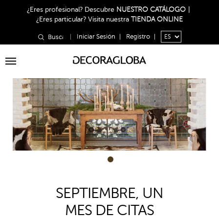
¿Eres profesional?
Descubre
NUESTRO CATÁLOGO
|
¿Eres particular?
Visita nuestra
TIENDA ONLINE
|
Iniciar Sesión
|
Registro
|
Toggle
navigation
1
SEPTIEMBRE, UN
MES DE CITAS