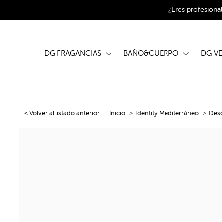
¿Eres profesiona
DG FRAGANCIAS
BAÑO&CUERPO
DG V
< Volver al listado anterior
Inicio
Identity Mediterráneo
Desc