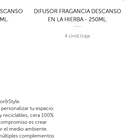
ESCANSO
DIFUSOR FRAGANCIA DESCANSO
RE
0ML.
EN LA HIERBA - 250ML.
DES
4 Unid./caja
or&Style.
personalizar tu espacio:
y reciclables, cera 100%
 compromiso es crear
dar el medio ambiente.
 múltiples complementos