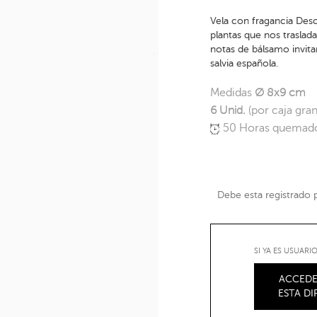
Vela con fragancia Desc
plantas que nos traslada
notas de bálsamo invita
salvia española.
Medidas
Ø 8x9 cm
6 Unid.
(por caja gra
50 Horas quemad
Debe esta registrado pa
SI YA ES USUAR
ACCEDE
ESTA D