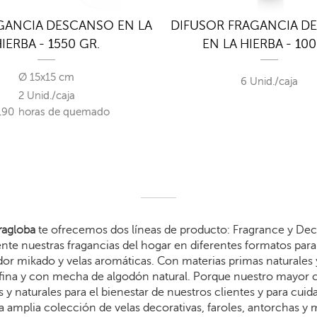
GANCIA DESCANSO EN LA
DIFUSOR FRAGANCIA D
IERBA - 1550 GR.
EN LA HIERBA - 10
Ø 15x15 cm
6 Unid./caja
2 Unid./caja
190
horas de quemado
agloba
te ofrecemos dos líneas de producto: Fragrance y Dec
te nuestras fragancias del hogar en diferentes formatos para 
dor mikado y velas aromáticas. Con materias primas naturales 
arafina y con mecha de algodón natural. Porque nuestro mayor
 y naturales para el bienestar de nuestros clientes y para cui
 amplia colección de velas decorativas, faroles, antorchas y