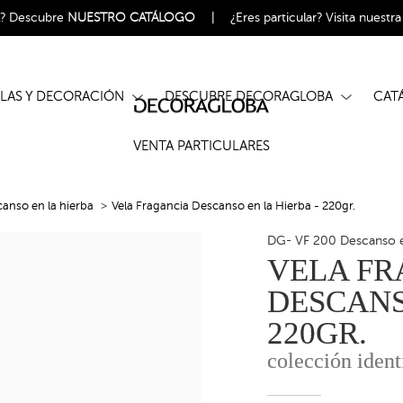
l?
Descubre
NUESTRO CATÁLOGO
|
¿Eres particular?
Visita nuestr
ELAS Y DECORACIÓN
DESCUBRE DECORAGLOBA
CA
VENTA PARTICULARES
anso en la hierba
Vela Fragancia Descanso en la Hierba - 220gr.
DG- VF 200 Descanso e
VELA FR
DESCANS
220GR.
colección ident