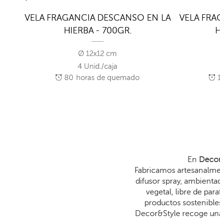
VELA FRAGANCIA DESCANSO EN LA
VELA FRA
HIERBA - 700GR.
H
Ø 12x12 cm
4 Unid./caja
80
horas de quemado
En
Decor
Fabricamos artesanalmen
difusor spray, ambienta
vegetal, libre de p
productos sostenibles
Decor&Style recoge una