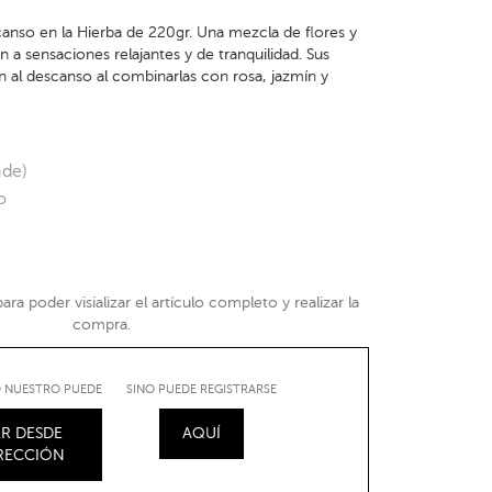
anso en la Hierba de 220gr. Una mezcla de flores y
n a sensaciones relajantes y de tranquilidad. Sus
n al descanso al combinarlas con rosa, jazmín y
nde)
o
ra poder visializar el artículo completo y realizar la
compra.
IO NUESTRO PUEDE
SINO PUEDE REGISTRARSE
R DESDE
AQUÍ
IRECCIÓN