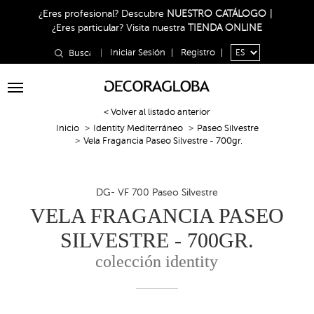
¿Eres profesional?
Descubre
NUESTRO CATÁLOGO
|
¿Eres particular?
Visita nuestra
TIENDA ONLINE
|
Iniciar Sesión
|
Registro
|
Toggle
navigation
< Volver al listado anterior
Inicio
Identity Mediterráneo
Paseo Silvestre
Vela Fragancia Paseo Silvestre - 700gr.
DG- VF 700 Paseo Silvestre
VELA FRAGANCIA PASEO
SILVESTRE - 700GR.
colección identity