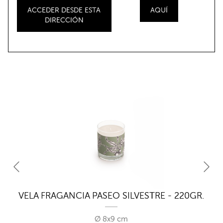
ACCEDER DESDE ESTA
AQUÍ
DIRECCIÓN
RE
VELA FRAGANCIA PASEO SILVESTRE - 220GR.
V
Ø 8x9 cm