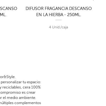
ESCANSO
DIFUSOR FRAGANCIA DESCANSO
RE
0ML.
EN LA HIERBA - 250ML.
DES
4 Unid./caja
or&Style.
personalizar tu espacio:
y reciclables, cera 100%
 compromiso es crear
dar el medio ambiente.
 múltiples complementos