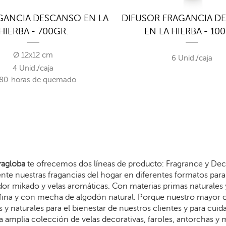
GANCIA DESCANSO EN LA
DIFUSOR FRAGANCIA D
HIERBA - 700GR.
EN LA HIERBA - 10
Ø 12x12 cm
6 Unid./caja
4 Unid./caja
80
horas de quemado
agloba
te ofrecemos dos líneas de producto: Fragrance y Dec
te nuestras fragancias del hogar en diferentes formatos para 
dor mikado y velas aromáticas. Con materias primas naturales 
arafina y con mecha de algodón natural. Porque nuestro mayor
 y naturales para el bienestar de nuestros clientes y para cui
 amplia colección de velas decorativas, faroles, antorchas y