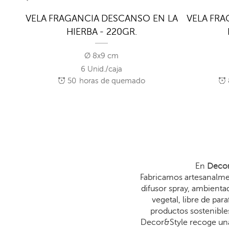
VELA FRAGANCIA DESCANSO EN LA
VELA FRA
HIERBA - 220GR.
Ø 8x9 cm
6 Unid./caja
50
horas de quemado
En
Decor
Fabricamos artesanalmen
difusor spray, ambienta
vegetal, libre de p
productos sostenibles
Decor&Style recoge una