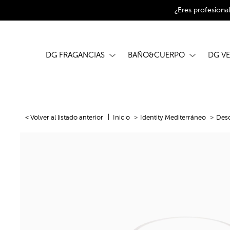
¿Eres profesiona
DG FRAGANCIAS
BAÑO&CUERPO
DG V
< Volver al listado anterior
Inicio
Identity Mediterráneo
Desc