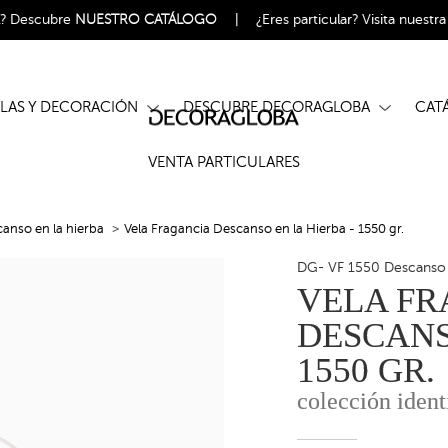
l?
Descubre
NUESTRO CATÁLOGO
|
¿Eres particular?
Visita nuestr
ELAS Y DECORACIÓN
DESCUBRE DECORAGLOBA
CA
VENTA PARTICULARES
anso en la hierba
Vela Fragancia Descanso en la Hierba - 1550 gr.
DG- VF 1550 Descanso 
VELA FR
DESCANS
1550 GR.
colección ident