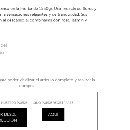
anso en la Hierba de 1550gr. Una mezcla de flores y
n a sensaciones relajantes y de tranquilidad. Sus
n al descanso al combinarlas con rosa, jazmín y
nde)
do
ra poder visializar el artículo completo y realizar la
compra.
IO NUESTRO PUEDE
SINO PUEDE REGISTRARSE
R DESDE
AQUÍ
IRECCIÓN