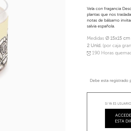
Vela con fragancia Desc
plantas que nos traslada
notas de bálsamo invita
salvia española.
Medidas
Ø 15x15 cm
2 Unid.
(por caja gra
190 Horas quema
Debe esta registrado pa
SI YA ES USUAR
ACCEDE
ESTA D