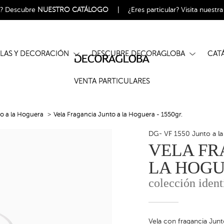
l?
Descubre
NUESTRO CATÁLOGO
|
¿Eres particular?
Visita nuestr
ELAS Y DECORACIÓN
DESCUBRE DECORAGLOBA
CA
VENTA PARTICULARES
o a la Hoguera
Vela Fragancia Junto a la Hoguera - 1550gr.
DG- VF 1550 Junto a l
VELA FR
LA HOGU
colección ident
Vela con fragancia Junt