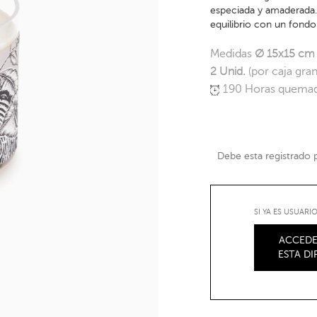
especiada y amaderada.
equilibrio con un fond
Medidas
Ø 15x15 cm
2 Unid.
(por caja gra
190 Horas quema
Debe esta registrado pa
SI YA ES USUAR
ACCEDE
ESTA D