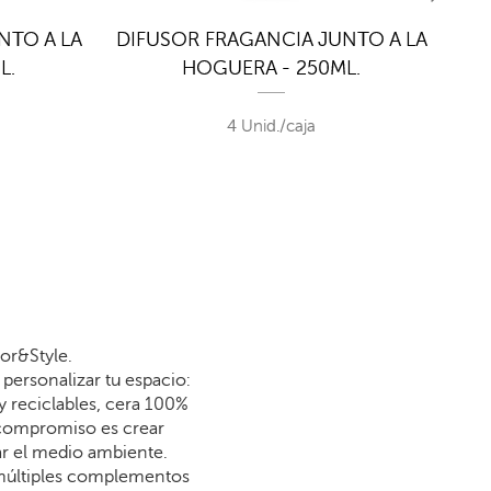
NTO A LA
DIFUSOR FRAGANCIA JUNTO A LA
RE
L.
HOGUERA - 250ML.
J
4 Unid./caja
or&Style.
personalizar tu espacio:
y reciclables, cera 100%
 compromiso es crear
dar el medio ambiente.
 múltiples complementos