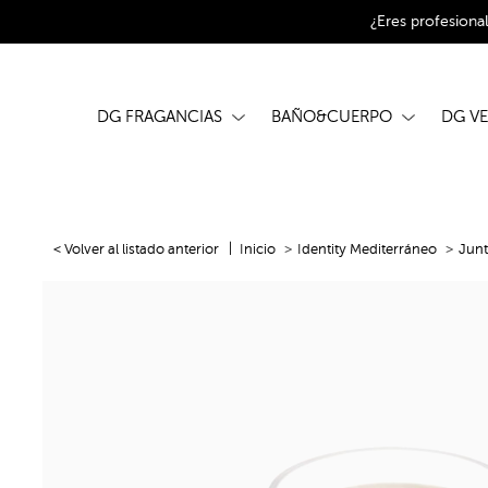
¿Eres profesiona
DG FRAGANCIAS
BAÑO&CUERPO
DG V
< Volver al listado anterior
Inicio
Identity Mediterráneo
Junt