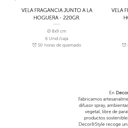
TO A
VELA FRAGANCIA JUNTO A LA
VELA 
HOGUERA - 220GR.
H
Ø 8x9 cm
6 Unid./caja
50
horas de quemado
En
Decor
Fabricamos artesanalmen
difusor spray, ambienta
vegetal, libre de p
productos sostenibles
Decor&Style recoge una