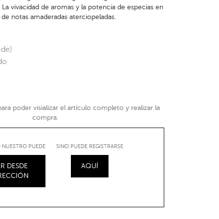
 La vivacidad de aromas y la potencia de especias en
o de notas amaderadas aterciopeladas.
nde)
do
ra poder visializar el artículo completo y realizar la
compra.
IO NUESTRO PUEDE
SINO PUEDE REGISTRARSE
R DESDE
AQUÍ
IRECCIÓN