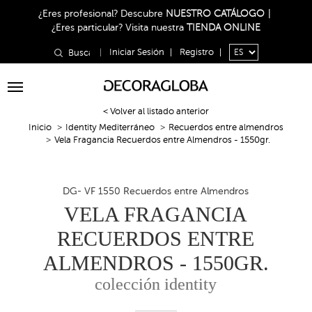
¿Eres profesional?
Descubre
NUESTRO CATÁLOGO
|
¿Eres particular?
Visita nuestra
TIENDA ONLINE
|
Iniciar Sesión
|
Registro
|
Toggle
navigation
< Volver al listado anterior
Inicio
Identity Mediterráneo
Recuerdos entre almendros
Vela Fragancia Recuerdos entre Almendros - 1550gr.
DG- VF 1550 Recuerdos entre Almendros
VELA FRAGANCIA
RECUERDOS ENTRE
ALMENDROS - 1550GR.
colección identity