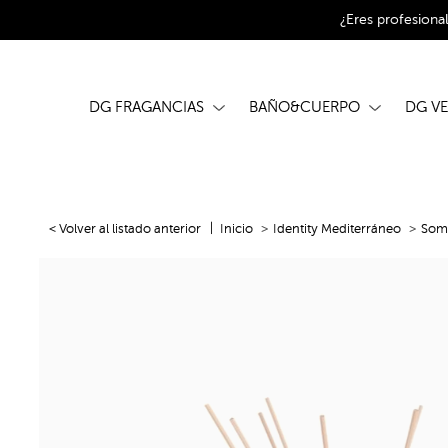
¿Eres profesiona
DG FRAGANCIAS
BAÑO&CUERPO
DG V
< Volver al listado anterior
Inicio
Identity Mediterráneo
Somb