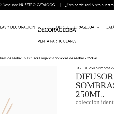
l?
Descubre
NUESTRO CATÁLOGO
|
¿Eres particular?
Visita nuestr
ELAS Y DECORACIÓN
DESCUBRE DECORAGLOBA
CA
VENTA PARTICULARES
ras de azahar
Difusor Fragancia Sombras de Azahar - 250ml.
DG- DF 250 Sombras d
DIFUSOR
SOMBRAS
250ML.
colección ident