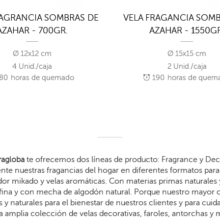
RAGRANCIA SOMBRAS DE
VELA FRAGANCIA SOMB
AZAHAR - 700GR.
AZAHAR - 1550GR
Ø 12x12 cm
Ø 15x15 cm
4 Unid./caja
2 Unid./caja
80
horas de quemado
190
horas de quem
agloba
te ofrecemos dos líneas de producto: Fragrance y Dec
te nuestras fragancias del hogar en diferentes formatos para 
dor mikado y velas aromáticas. Con materias primas naturales 
arafina y con mecha de algodón natural. Porque nuestro mayor
 y naturales para el bienestar de nuestros clientes y para cui
 amplia colección de velas decorativas, faroles, antorchas y