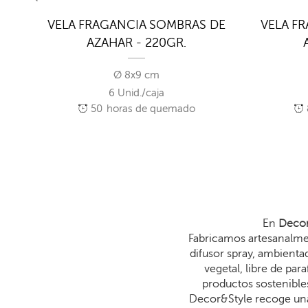
VELA FRAGANCIA SOMBRAS DE
VELA F
AZAHAR - 220GR.
Ø 8x9 cm
6 Unid./caja
50
horas de quemado
En
Decor
Fabricamos artesanalmen
difusor spray, ambienta
vegetal, libre de p
productos sostenibles
Decor&Style recoge una