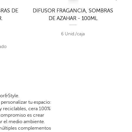
RAS DE
DIFUSOR FRAGANCIA, SOMBRAS
RE
.
DE AZAHAR - 100ML
S
6 Unid./caja
ado
or&Style.
personalizar tu espacio:
y reciclables, cera 100%
 compromiso es crear
dar el medio ambiente.
 múltiples complementos