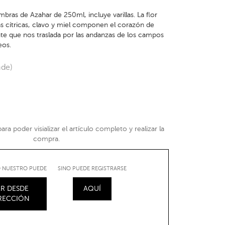
bras de Azahar de 250ml, incluye varillas. La flor
as cítricas, clavo y miel componen el corazón de
nte que nos traslada por las andanzas de los campos
eos.
nde)
ra poder visializar el artículo completo y realizar la
compra.
IO NUESTRO PUEDE
SINO PUEDE REGISTRARSE
R DESDE
AQUÍ
IRECCIÓN