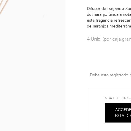
Difusor de fragancia Som
del naranjo unida a not
esta fragancia refresca
de naranjos mediterrán
4 Unid.
(por caja gra
Debe esta registrado pa
SI YA ES USUAR
ACCEDE
ESTA D