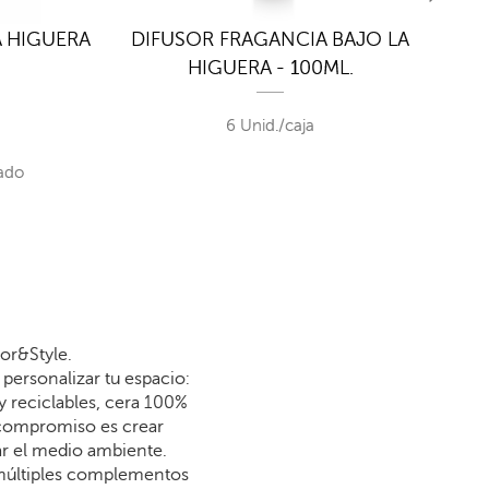
A HIGUERA
DIFUSOR FRAGANCIA BAJO LA
RE
HIGUERA - 100ML.
6 Unid./caja
ado
or&Style.
personalizar tu espacio:
y reciclables, cera 100%
 compromiso es crear
dar el medio ambiente.
 múltiples complementos