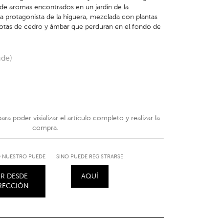
e aromas encontrados en un jardín de la
a protagonista de la higuera, mezclada con plantas
otas de cedro y ámbar que perduran en el fondo de
nde)
ra poder visializar el artículo completo y realizar la
compra.
IO NUESTRO PUEDE
SINO PUEDE REGISTRARSE
R DESDE
AQUÍ
IRECCIÓN