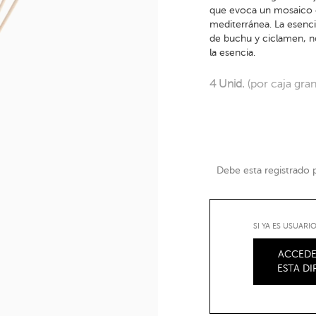
que evoca un mosaico d
mediterránea. La esenci
de buchu y ciclamen, n
la esencia.
4 Unid.
(por caja gra
Debe esta registrado pa
SI YA ES USUAR
ACCEDE
ESTA D