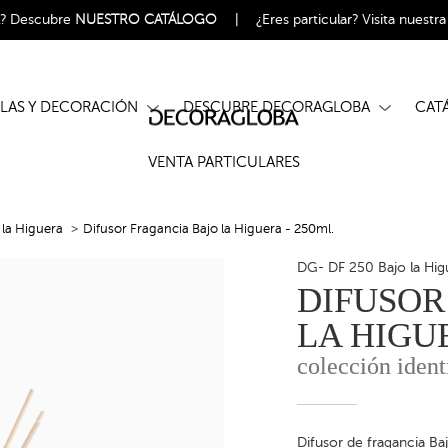
l?
Descubre
NUESTRO CATÁLOGO
|
¿Eres particular?
Visita nuestr
ELAS Y DECORACIÓN
DESCUBRE DECORAGLOBA
CA
VENTA PARTICULARES
 la Higuera
Difusor Fragancia Bajo la Higuera - 250ml.
DG- DF 250 Bajo la Hig
DIFUSOR
LA HIGUE
colección ident
Difusor de fragancia Baj