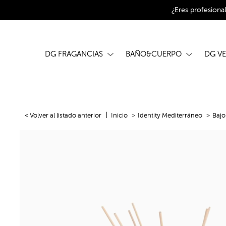
¿Eres profesiona
DG FRAGANCIAS
BAÑO&CUERPO
DG V
< Volver al listado anterior
Inicio
Identity Mediterráneo
Bajo