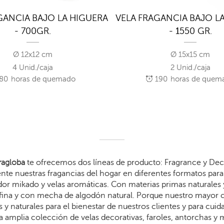
GANCIA BAJO LA HIGUERA
VELA FRAGANCIA BAJO L
- 700GR.
- 1550 GR.
Ø 12x12 cm
Ø 15x15 cm
4 Unid./caja
2 Unid./caja
80
horas de quemado
190
horas de quem
agloba
te ofrecemos dos líneas de producto: Fragrance y Dec
te nuestras fragancias del hogar en diferentes formatos para 
dor mikado y velas aromáticas. Con materias primas naturales 
arafina y con mecha de algodón natural. Porque nuestro mayor
 y naturales para el bienestar de nuestros clientes y para cui
 amplia colección de velas decorativas, faroles, antorchas y