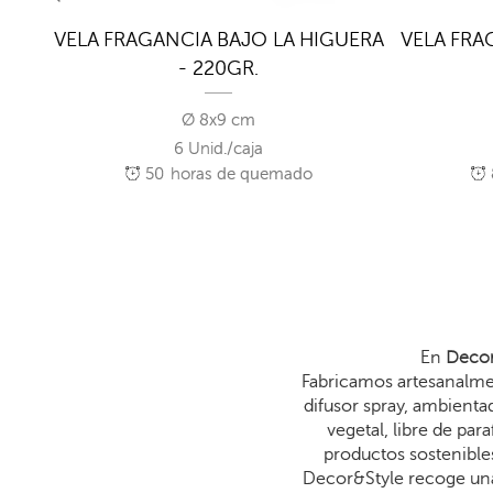
O LA
VELA FRAGANCIA BAJO LA HIGUERA
VELA FRA
- 220GR.
Ø 8x9 cm
6 Unid./caja
50
horas de quemado
En
Decor
Fabricamos artesanalmen
difusor spray, ambienta
vegetal, libre de p
productos sostenibles
Decor&Style recoge una