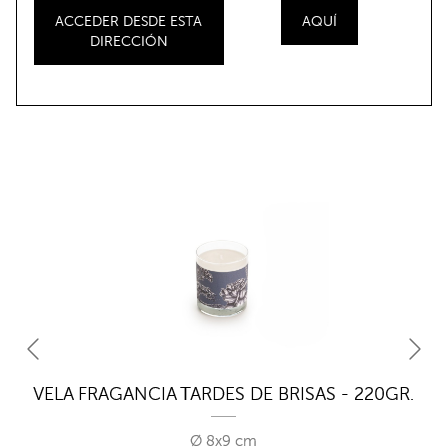
ACCEDER DESDE ESTA
AQUÍ
DIRECCIÓN
 -
VELA FRAGANCIA TARDES DE BRISAS - 220GR.
V
Ø 8x9 cm