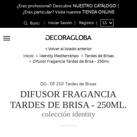
¿Eres profesional?
Descubre
NUESTRO CATÁLOGO
|
¿Eres particular?
Visita nuestra
TIENDA ONLINE
|
Iniciar Sesión
|
Registro
|
Toggle
navigation
< Volver al listado anterior
Inicio
Identity Mediterráneo
Tardes de Brisas
Difusor Fragancia Tardes de Brisa - 250ml.
DG- DF 250 Tardes de Brisas
DIFUSOR FRAGANCIA
TARDES DE BRISA - 250ML.
colección identity