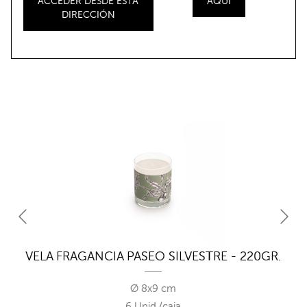
ACCEDER DESDE ESTA
AQUÍ
DIRECCIÓN
RE
VELA FRAGANCIA PASEO SILVESTRE - 220GR.
V
Ø 8x9 cm
6 Unid./caja